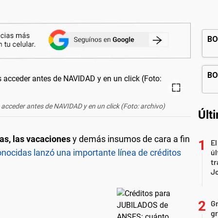
 acceder antes de NAVIDAD y en un click (Foto: archivo)
Últ
tas, las vacaciones
y demás insumos de cara a fin
El
ocidas lanzó una importante línea de créditos
úl
tr
J
Gr
gr