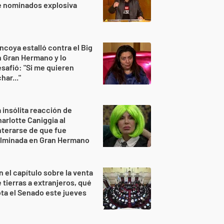
e nominados explosiva
ncoya estalló contra el Big
 Gran Hermano y lo
safió: "Si me quieren
har..."
 insólita reacción de
arlotte Caniggia al
terarse de que fue
ulminada en Gran Hermano
n el capítulo sobre la venta
 tierras a extranjeros, qué
ta el Senado este jueves