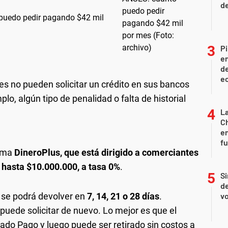
d
 puedo pedir pagando $42 mil
Pi
en
de
ec
s no pueden solicitar un crédito en sus bancos
lo, algún tipo de penalidad o falta de historial
La
Ch
en
f
rama
DineroPlus,
que está dirigido a comerciantes
r
hasta $10.000.000, a tasa 0%
.
Si
de
, se podrá devolver en
7, 14, 21 o 28 días
.
vo
puede solicitar de nuevo. Lo mejor es que el
cado Pago y luego puede ser retirado sin costos a