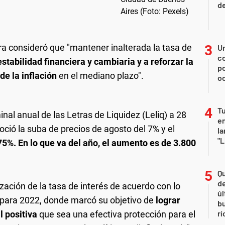
de
ra consideró que "mantener inalterada la tasa de
U
co
stabilidad financiera y cambiaria y a reforzar la
p
de la inflación
en el mediano plazo".
o
Tu
nal anual de las Letras de Liquidez (Leliq) a 28
en
ció la suba de precios de agosto del 7% y el
la
"L
5%. En lo que va del año, el aumento es de 3.800
Qu
de
ización de la tasa de interés de acuerdo con lo
úl
 para 2022, donde marcó su objetivo de
lograr
b
rí
l positiva
que sea una efectiva protección para el