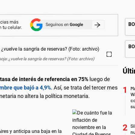
 soja: ¿vuelve la sangría de reservas? (Foto: archivo)
Últ
tasa de interés de referencia en 75%
luego de
embre que bajó a 4,9%
. Así, se trata del tercer mes
Ma
Wa
etaria no altera la política monetaria.
c
su
Si
ires y anticipa una baja en la
nu