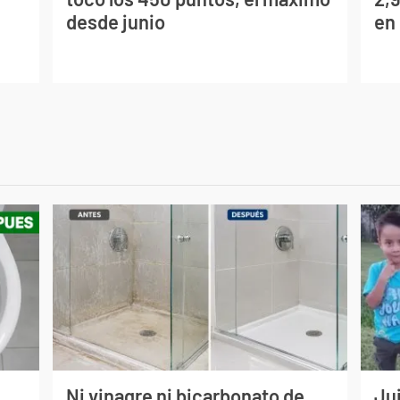
desde junio
en
Ni vinagre ni bicarbonato de
Jui