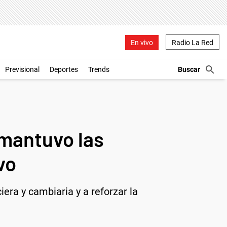
En vivo
Radio La Red
Previsional
Deportes
Trends
l mantuvo las
vo
era y cambiaria y a reforzar la