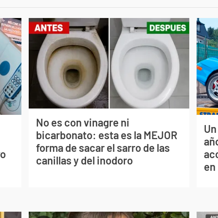
No es con vinagre ni
Un
bicarbonato: esta es la MEJOR
s
año
forma de sacar el sarro de las
vo
ac
canillas y del inodoro
en