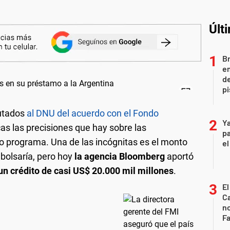
Últ
Br
em
de
pi
putados
al DNU del acuerdo con el Fondo
Ya
as las precisiones que hay sobre las
pa
vo programa. Una de las incógnitas es el monto
el
bolsaría, pero hoy
la agencia Bloomberg
aportó
un crédito de casi US$ 20.000 mil millones
.
El
Ca
n
Fa