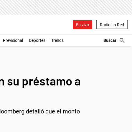
En vivo
Radio La Red
Previsional
Deportes
Trends
n su préstamo a
Bloomberg detalló que el monto