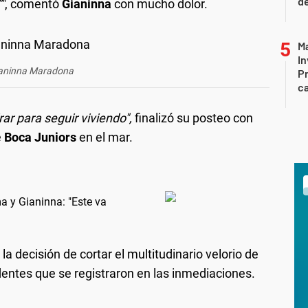
de
"
, comentó
Gianinna
con mucho dolor.
Ma
In
aninna Maradona
Pr
ca
ar para seguir viviendo",
finalizó su posteo con
e
Boca Juniors
en el mar.
ma y Gianinna: "Este va
a decisión de cortar el multitudinario velorio de
dentes que se registraron en las inmediaciones.