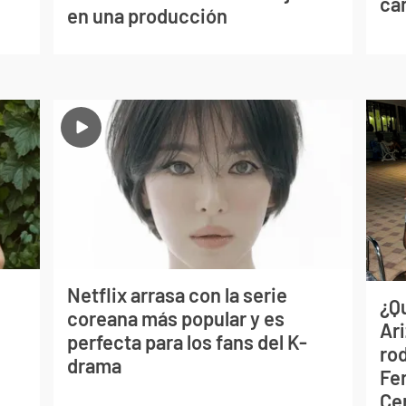
can
en una producción
Netflix arrasa con la serie
¿Q
coreana más popular y es
Ar
perfecta para los fans del K-
ro
drama
Fe
Ce