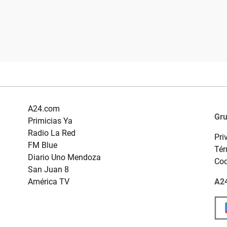
A24.com
Gr
Primicias Ya
Radio La Red
Pri
FM Blue
Tér
Diario Uno Mendoza
Coo
San Juan 8
América TV
A24