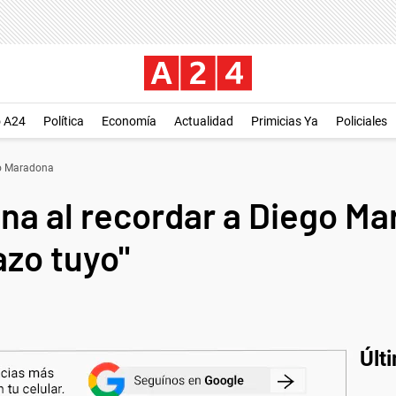
o A24
Política
Economía
Actualidad
Primicias Ya
Policiales
o Maradona
nna al recordar a Diego M
azo tuyo"
Últ