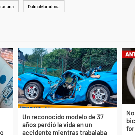
aradona
DalmaMaradona
No
Un reconocido modelo de 37
bi
s
años perdió la vida en un
for
vo
accidente mientras trabajaba