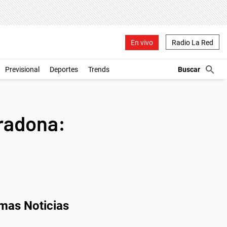
En vivo
Radio La Red
Previsional
Deportes
Trends
aradona:
imas Noticias