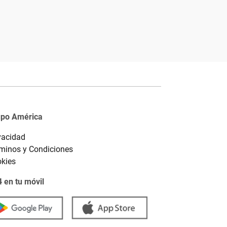
upo América
vacidad
minos y Condiciones
kies
 en tu móvil