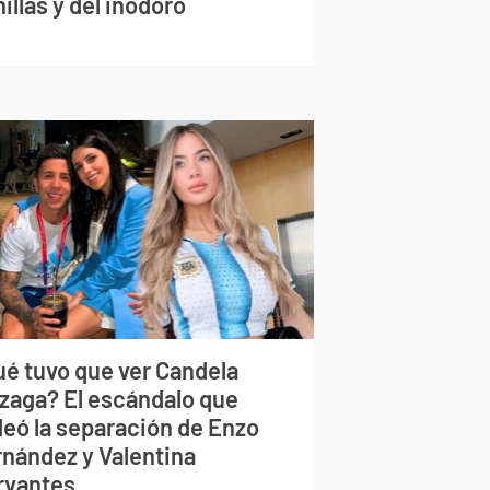
illas y del inodoro
ué tuvo que ver Candela
izaga? El escándalo que
deó la separación de Enzo
rnández y Valentina
rvantes