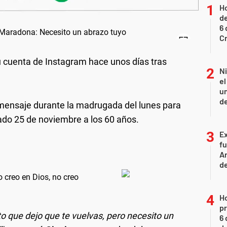
Ho
de
6 
C
su cuenta de Instagram hace unos días tras
N
e
un
de
 mensaje durante la madrugada del lunes para
asado 25 de noviembre a los 60 años.
Ex
fu
Ar
de
 creo en Dios, no creo
H
pr
to que dejo que te vuelvas, pero necesito un
6 