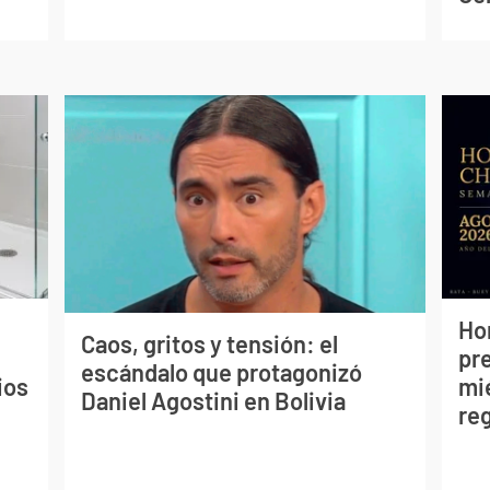
Ho
Caos, gritos y tensión: el
pr
escándalo que protagonizó
ios
mié
Daniel Agostini en Bolivia
re