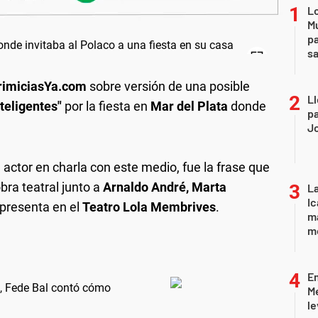
Lo
Mu
pa
sa
rimiciasYa.com
sobre versión de una posible
Ll
teligentes"
por la fiesta en
Mar del Plata
donde
pa
J
el actor en charla con este medio, fue la frase que
bra teatral junto a
Arnaldo André, Marta
La
Ic
presenta en el
Teatro Lola Membrives
.
ma
m
E
o, Fede Bal contó cómo
Me
le