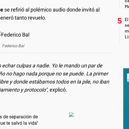
ca
M
de
se refirió al polémico audio donde invitó al
generó tanto revuelo.
El
se
mu
Li
Federico Bal
 echar culpas a nadie. Yo le mando un par de
 año no hago nada porque no se puede. La primer
libre y donde estábamos todos en la pile, no iban
iamiento y protocolo",
explicó.
es de separación de
ue te salvó la vida"