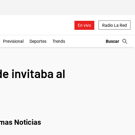
En vivo
Radio La Red
Previsional
Deportes
Trends
e invitaba al
imas Noticias