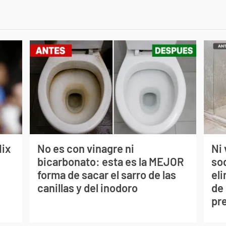
lix
No es con vinagre ni
Ni 
bicarbonato: esta es la MEJOR
so
forma de sacar el sarro de las
eli
canillas y del inodoro
de
pr