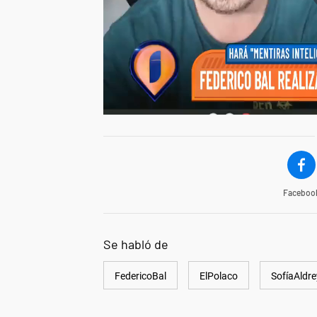
Faceboo
Se habló de
FedericoBal
ElPolaco
SofíaAldre