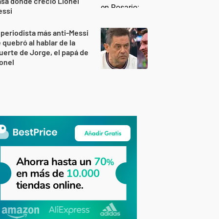
sa donde creció Lionel
essi
 periodista más anti-Messi
 quebró al hablar de la
erte de Jorge, el papá de
onel