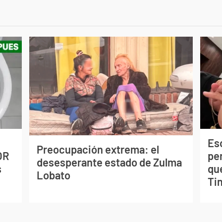
Esc
Preocupación extrema: el
OR
pe
desesperante estado de Zulma
s
qu
Lobato
Tin