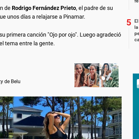
f
ón de
Rodrigo Fernández Prieto
, el padre de su
fue unos días a relajarse a Pinamar.
El
la
pe
ó su primera canción "Ojo por ojo". Luego agradeció
ca
el tema entre la gente.
xy de Belu