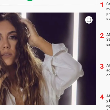
Co
ma
pr
de
AN
$
sa
A
ag
c
A
y 
ag