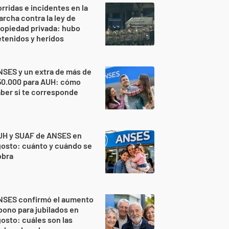
rridas e incidentes en la
rcha contra la ley de
opiedad privada: hubo
tenidos y heridos
SES y un extra de más de
50.000 para AUH: cómo
ber si te corresponde
UH y SUAF de ANSES en
osto: cuánto y cuándo se
obra
NSES confirmó el aumento
bono para jubilados en
osto: cuáles son las