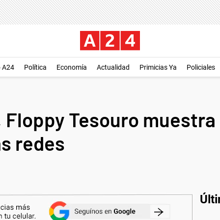
o A24
Política
Economía
Actualidad
Primicias Ya
Policiales
 Floppy Tesouro muestra 
as redes
Últ