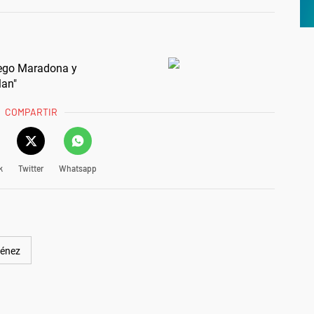
iego Maradona y
lan"
COMPARTIR
k
Twitter
Whatsapp
énez