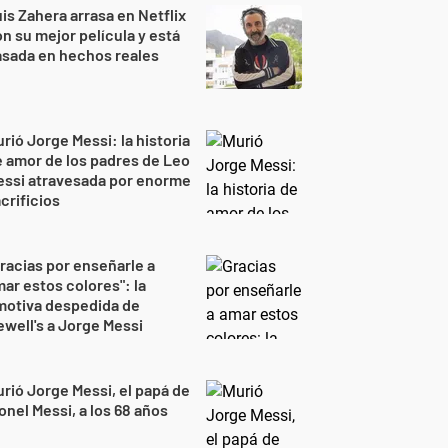
is Zahera arrasa en Netflix
n su mejor película y está
sada en hechos reales
rió Jorge Messi: la historia
 amor de los padres de Leo
essi atravesada por enorme
crificios
racias por enseñarle a
ar estos colores": la
motiva despedida de
well's a Jorge Messi
rió Jorge Messi, el papá de
onel Messi, a los 68 años