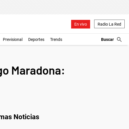
En vivo
Radio La Red
Previsional
Deportes
Trends
ego Maradona:
imas Noticias