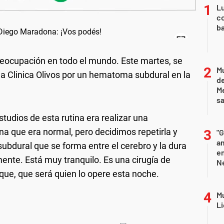
Lu
co
ba
eocupación en todo el mundo. Este martes, se
Mu
la Clinica Olivos por un hematoma subdural en la
de
M
sa
studios de esta rutina era realizar una
a que era normal, pero decidimos repetirla y
"G
am
dural que se forma entre el cerebro y la dura
e
ente. Está muy tranquilo. Es una cirugía de
Ne
que, que será quien lo opere esta noche.
Mu
Li