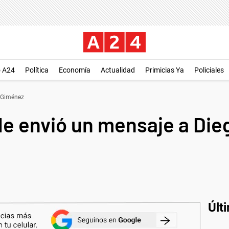
o A24
Política
Economía
Actualidad
Primicias Ya
Policiales
 Giménez
e envió un mensaje a Di
Últ