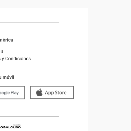
mérica
ad
 y Condiciones
u móvil