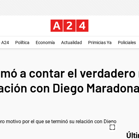
o A24
Política
Economía
Actualidad
Primicias Ya
Policiales
imó a contar el verdadero
lación con Diego Maradon
Últ