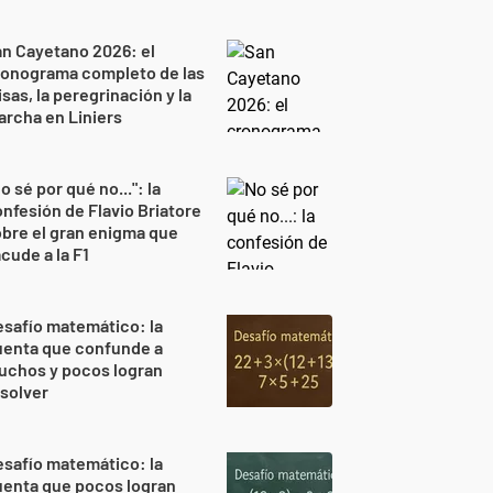
n Cayetano 2026: el
ronograma completo de las
sas, la peregrinación y la
rcha en Liniers
o sé por qué no...": la
nfesión de Flavio Briatore
bre el gran enigma que
cude a la F1
safío matemático: la
uenta que confunde a
uchos y pocos logran
solver
safío matemático: la
uenta que pocos logran