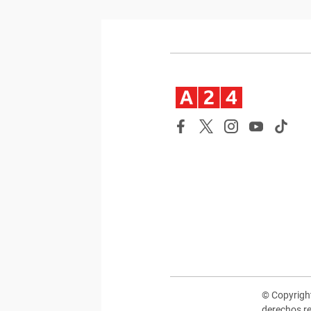
© Copyrig
derechos r