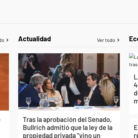
Actualidad
Ec
do
Ver todo
L
4
d
m
e
Tras la aprobación del Senado,
E
Bullrich admitió que la ley de la
r
propiedad privada "vino un