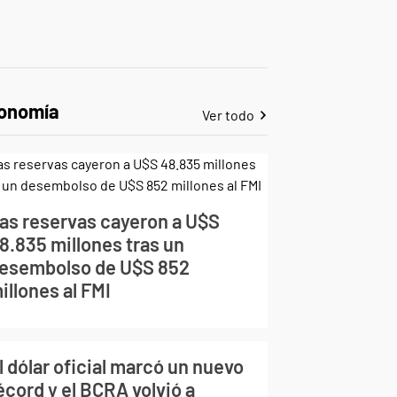
onomía
Ver todo
as reservas cayeron a U$S
8.835 millones tras un
esembolso de U$S 852
illones al FMI
l dólar oficial marcó un nuevo
écord y el BCRA volvió a