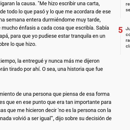
garan la causa. "Me hizo escribir una carta,
re
s
de todo lo que pasó y lo que me acordara de ese
una semana entera durmiéndome muy tarde,
 mucho énfasis a cada cosa que escribía. Sabía
Ju
co
papá, para que yo pudiese estar tranquila en un
ra
obre lo que hizo.
c
 tiempo, la entregué y nunca más me dijeron
án tirado por ahí. O sea, una historia que fue
iento de una persona que piensa de esa forma
 es que en ese punto que era tan importante para
as que me hicieron decir 'no es la persona con la
ada volvió a ser igual'", dijo sobre su decisión de