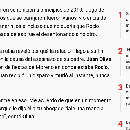
ron su relación a principios de 2019, luego de
Sa
os que se barajaron fueron varios: violencia de
c
mi
tener hijos e incluso que no quería que Rocío
ma
 nada de eso fue el desentonando sino otro.
"N
a rubia reveló por qué la relación llegó a su fin.
co
on la causa del asesinato de su padre.
Juan Oliva
so
lón de fiestas de Moreno en donde estaba
Rocío
,
sa
n recibió un disparo y murió al instante, nunca
De
c
m
darme en eso. Me acuerdo de que en un momento
re
rque le dijo él a su abogado 'dale una mano a
so", contó
Oliva
.
De
c