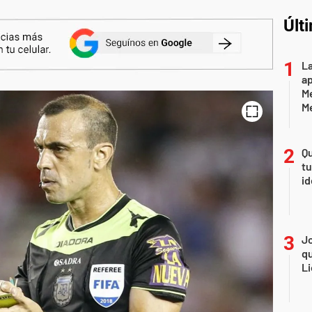
Últ
La
ap
Me
M
Qu
tu
id
Jo
qu
Li