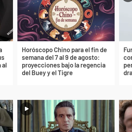
a
Horóscopo Chino para el fin de
Fur
us
semana del 7 al 9 de agosto:
co
 al
proyecciones bajo la regencia
per
del Buey y el Tigre
dr