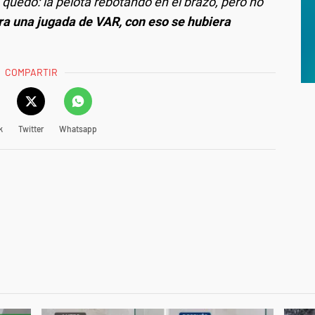
quedó: la pelota rebotando en el brazo, pero no
ra una jugada de VAR, con eso se hubiera
COMPARTIR
k
Twitter
Whatsapp