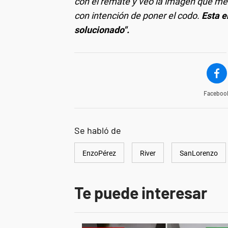
con el remate y veo la imagen que me 
con intención de poner el codo.
Esta e
solucionado".
Faceboo
Se habló de
EnzoPérez
River
SanLorenzo
Te puede interesar