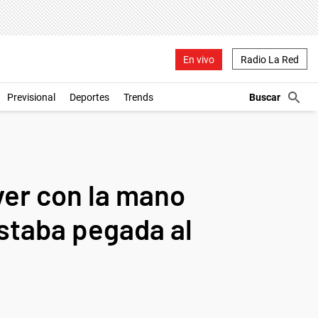
En vivo
Radio La Red
Previsional
Deportes
Trends
ver con la mano
estaba pegada al