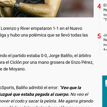
El
Ma
tr
"T
 Lorenzo y River empataron 1-1 en el Nuevo
liga y hubo una polémica que se llevó todas las
Jo
Ne
nu
4 
do el partido estaba 0-0, Jorge Baliño, el árbitro
para el Ciclón por una mano grosera de Enzo Pérez,
ate de Moyano.
Sports, Baliño admitió el error:
"
Veo que la
 juzgué que estaba pegada al cuerpo.
No veo el
ver el codo y sacar la pelota. Me agarra girando