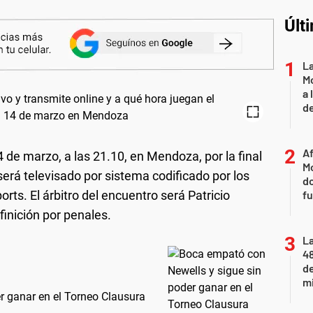
Últ
L
Mo
a 
de
Af
 de marzo, a las 21.10, en Mendoza, por la final
Mo
será televisado por sistema codificado por los
do
ts. El árbitro del encuentro será Patricio
fu
finición por penales.
La
48
d
mi
r ganar en el Torneo Clausura