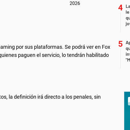
La
le
qu
j
Ap
eaming por sus plataformas. Se podrá ver en Fox
qu
in
quienes paguen el servicio, lo tendrán habilitado
"M
, la definición irá directo a los penales, sin