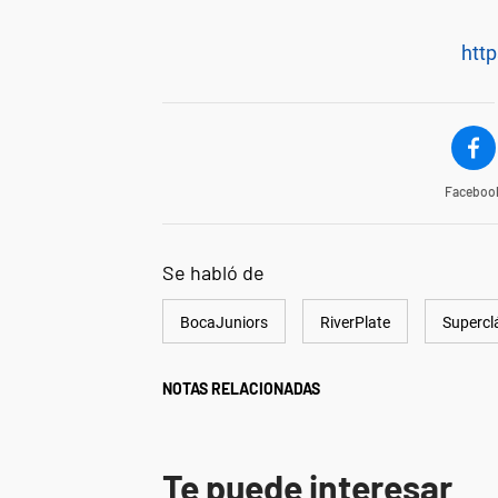
http
Faceboo
Se habló de
BocaJuniors
RiverPlate
Supercl
NOTAS RELACIONADAS
Te puede interesar