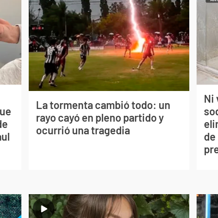
Ni 
La tormenta cambió todo: un
que
so
rayo cayó en pleno partido y
de
eli
ocurrió una tragedia
aul
de
pr