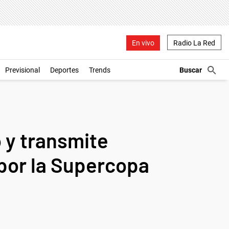
En vivo
Radio La Red
Previsional
Deportes
Trends
o y transmite
 por la Supercopa