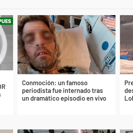
Conmoción: un famoso
Pr
OR
periodista fue internado tras
de
s
un dramático episodio en vivo
Lo