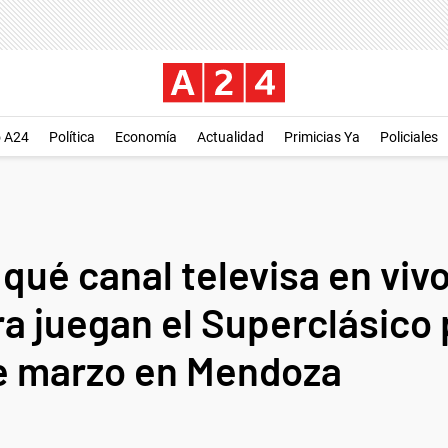
o A24
Política
Economía
Actualidad
Primicias Ya
Policiales
qué canal televisa en viv
ra juegan el Superclásico
de marzo en Mendoza