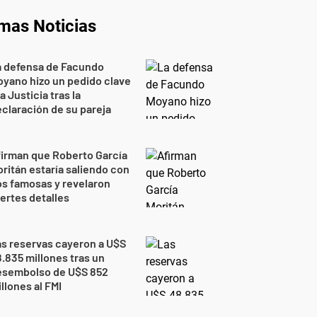
imas Noticias
a defensa de Facundo
yano hizo un pedido clave
la Justicia tras la
claración de su pareja
irman que Roberto García
ritán estaría saliendo con
s famosas y revelaron
ertes detalles
s reservas cayeron a U$S
.835 millones tras un
esembolso de U$S 852
llones al FMI