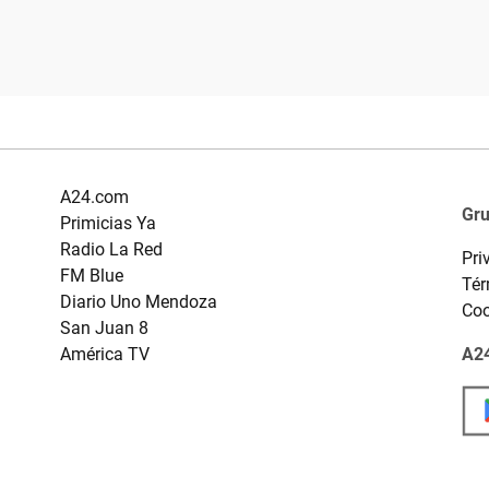
A24.com
Gr
Primicias Ya
Radio La Red
Pri
FM Blue
Tér
Diario Uno Mendoza
Coo
San Juan 8
América TV
A24