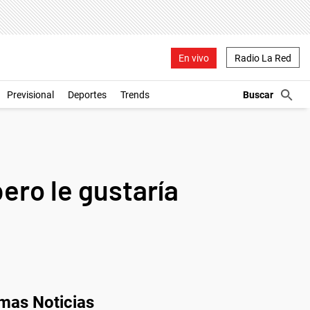
En vivo
Radio La Red
Previsional
Deportes
Trends
pero le gustaría
imas Noticias