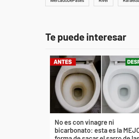
MercadoDePases
River
RafaelS
Te puede interesar
No es con vinagre ni
bicarbonato: esta es la MEJ
forma de sacar el sarro de la