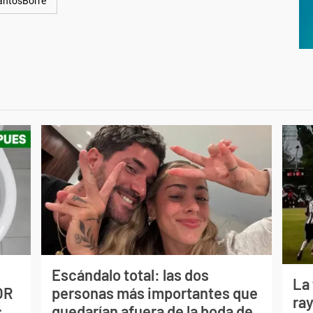
antosBorré
Escándalo total: las dos
La
OR
personas más importantes que
ray
s
quedarían afuera de la boda de