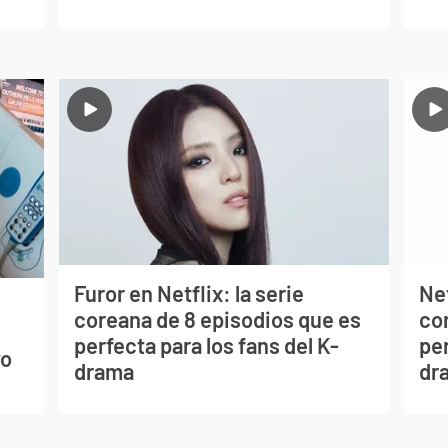
Furor en Netflix: la serie
Net
coreana de 8 episodios que es
co
s
perfecta para los fans del K-
per
vo
drama
dr