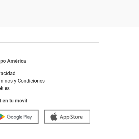
upo América
vacidad
minos y Condiciones
kies
 en tu móvil