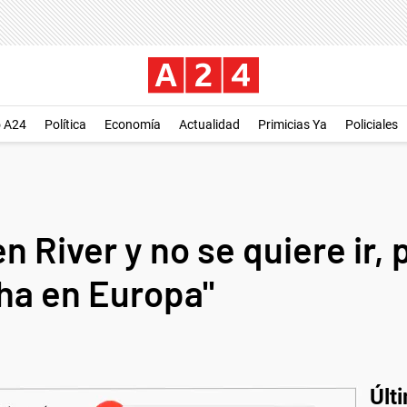
o A24
Política
Economía
Actualidad
Primicias Ya
Policiales
en River y no se quiere ir, 
ha en Europa"
Últ