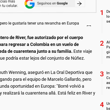
D
lo
s
tero de River, fue autorizado por el cuerpo
A
o para regresar a Colombia en un vuelo de
P
eda de cuarentena junto a su familia.
Este viaje
gi
mi
que podría estar lejos del conjunto de Núñez.
muth Wenning, aseguró en La Oral Deportiva que
In
Co
jugando para el equipo de Marcelo Gallardo, pero
as
unda oportunidad en Europa: "Borré volvió a
r
 realizará la cuarentena allá. Está feliz en River y
Un
ba