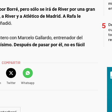
mi
en
r Borré, pero sólo se irá de River por una gran
a River y a Atlético de Madrid. A Rafa le
añadió.
De
cu
to
ntero con Marcelo Gallardo, entrenador del
re
ísimo. Después de pasar por él, no es fácil
COMPARTIR
k
Twitter
Whatsapp