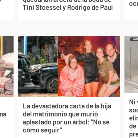
oc
Tini Stoessel y Rodrigo de Paul
Ni 
La devastadora carta de la hija
so
lma
del matrimonio que murió
eli
aplastado por un árbol: "No sé
de
cómo seguir"
pr