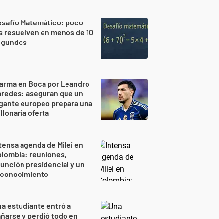
esafío Matemático: poco
s resuelven en menos de 10
egundos
larma en Boca por Leandro
aredes: aseguran que un
gante europeo prepara una
llonaria oferta
tensa agenda de Milei en
lombia: reuniones,
unción presidencial y un
econocimiento
a estudiante entró a
ñarse y perdió todo en