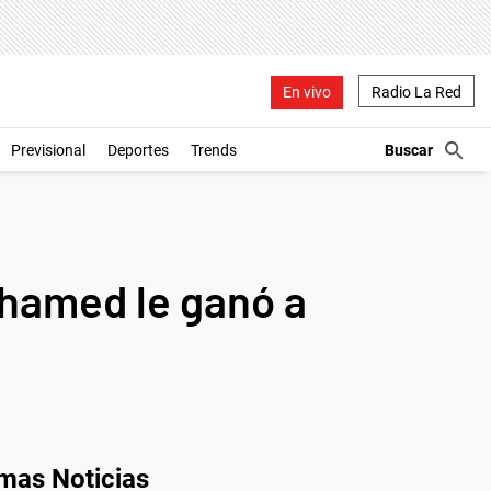
En vivo
Radio La Red
Previsional
Deportes
Trends
ohamed le ganó a
imas Noticias