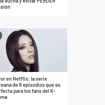
 la ducha y evitar PERDER
esión
or en Netflix: la serie
reana de 8 episodios que es
fecta para los fans del K-
ama