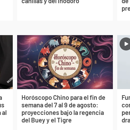
canillas y del inodoro
de
pr
a
Horóscopo Chino para el fin de
Fur
us
semana del 7 al 9 de agosto:
co
 al
proyecciones bajo la regencia
per
del Buey y el Tigre
dr