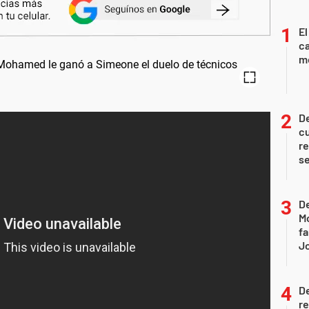
El
ca
m
De
c
re
s
De
Mo
fa
J
D
re