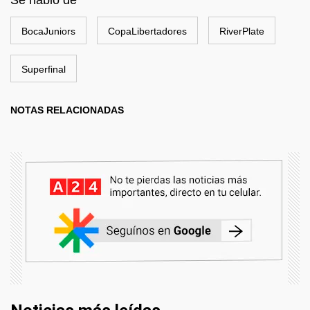
Se habló de
BocaJuniors
CopaLibertadores
RiverPlate
Superfinal
NOTAS RELACIONADAS