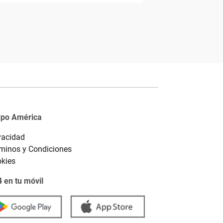
upo América
vacidad
minos y Condiciones
kies
 en tu móvil