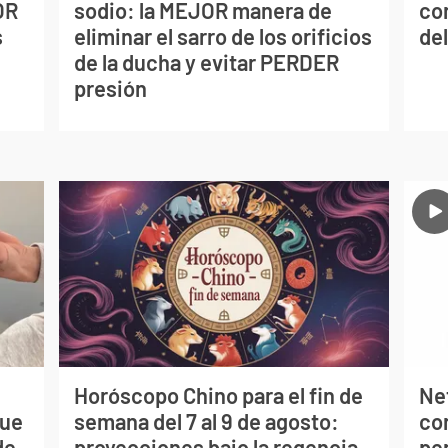
OR
sodio: la MEJOR manera de
co
s
eliminar el sarro de los orificios
del
de la ducha y evitar PERDER
presión
Horóscopo Chino para el fin de
Net
que
semana del 7 al 9 de agosto:
co
de
proyecciones bajo la regencia
per