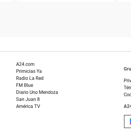
A24.com
Gr
Primicias Ya
Radio La Red
Pri
FM Blue
Tér
Diario Uno Mendoza
Coo
San Juan 8
América TV
A24