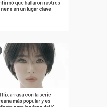
nfirmó que hallaron rastros
 nene en un lugar clave
flix arrasa con la serie
reana más popular y es
fecta para los fans del K-