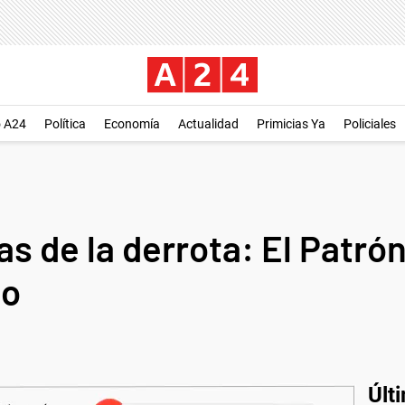
o A24
Política
Economía
Actualidad
Primicias Ya
Policiales
s de la derrota: El Patr
mo
Últ