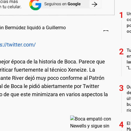
U
co
p
o
s://twitter.com/
Tu
en
ejor época de la historia de Boca. Parece que
la
"L
iticar fuertemente al técnico Xeneize. La
 ante River dejó muy poco conforme al Patrón
l de Boca le pidió abiertamente por Twitter
Qu
de
o de que este minimizara en varios aspectos la
úl
b
rí
El
Ma