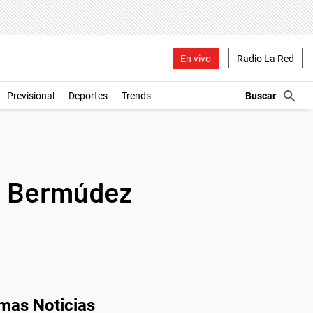
En vivo
Radio La Red
Previsional
Deportes
Trends
ón Bermúdez
imas Noticias