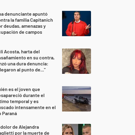
na denunciante apuntó
ntra la familia Capitanich
or deudas, amenazas y
cupación de campos
li Acosta, harta del
sañamiento en su contra,
nzó una dura denuncia:
legaron al punto de..."
ién es el joven que
sapareció durante el
timo temporal y es
uscado intensamente en el
o Paraná
 dolor de Alejandra
glietti por la muerte de