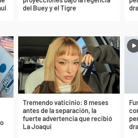
aul
del Buey y el Tigre
dr
Tremendo vaticinio: 8 meses
Fur
antes de la separación, la
co
s
fuerte advertencia que recibió
per
vo
La Joaqui
dr