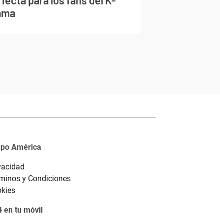
fecta para los fans del K-
ama
upo América
vacidad
minos y Condiciones
kies
 en tu móvil