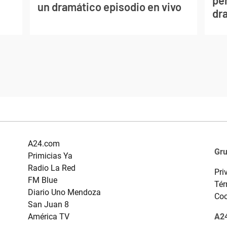
per
un dramático episodio en vivo
dr
A24.com
Gr
Primicias Ya
Radio La Red
Pri
FM Blue
Tér
Diario Uno Mendoza
Coo
San Juan 8
América TV
A24