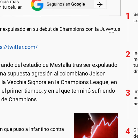
Se
L
s://twitter.com/
In
me
orando del estadio de Mestalla tras ser expulsado
t
di
r una supuesta agresión al colombiano Jeison
on la Vecchia Signora en la Champions League, en
 el primer tiempo, y en el que terminó sufriendo
Im
po
os de Champions.
p
an que puso a Infantino contra
Gi
de