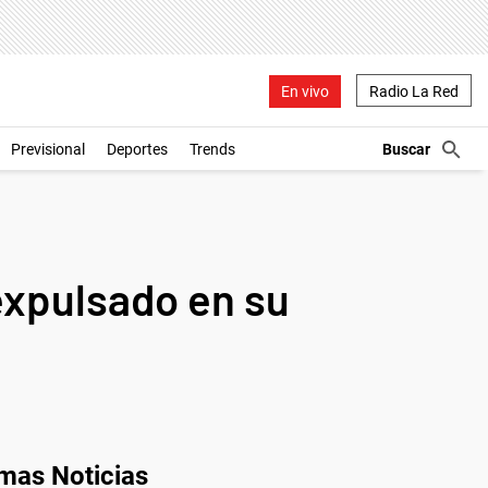
En vivo
Radio La Red
Previsional
Deportes
Trends
 expulsado en su
imas Noticias