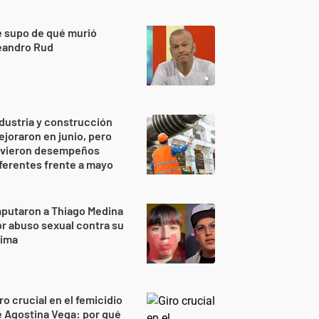
 supo de qué murió
eandro Rud
dustria y construcción
joraron en junio, pero
uvieron desempeños
ferentes frente a mayo
putaron a Thiago Medina
r abuso sexual contra su
rima
ro crucial en el femicidio
 Agostina Vega: por qué