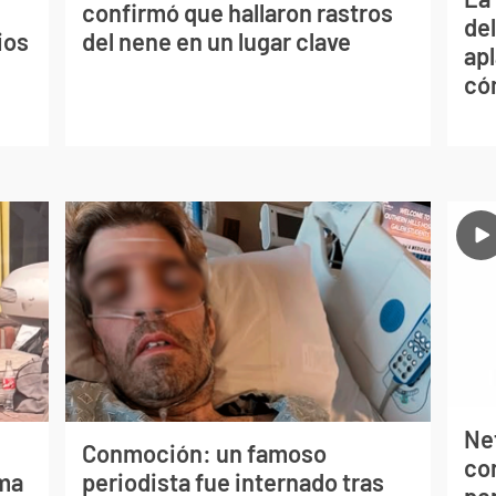
confirmó que hallaron rastros
de
ios
del nene en un lugar clave
apl
có
Net
Conmoción: un famoso
co
lma
periodista fue internado tras