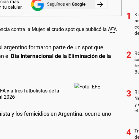
Ki
po
co
de
ol argentino formaron parte de un spot que
Ro
n el
Día Internacional de la Eliminación de la
sa
te
Bu
A y a tres futbolistas de la
Ri
al 2026
Ne
y 
el
chista y los femicidios en Argentina: ocurre uno
T
de