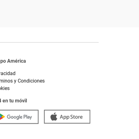
upo América
vacidad
minos y Condiciones
kies
 en tu móvil