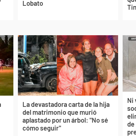
Lobato
Tin
Ni 
n
La devastadora carta de la hija
so
del matrimonio que murió
eli
aplastado por un árbol: "No sé
de
cómo seguir"
pr