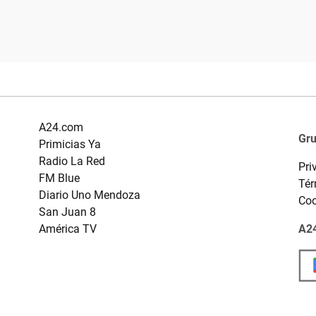
A24.com
Gr
Primicias Ya
Radio La Red
Pri
FM Blue
Tér
Diario Uno Mendoza
Coo
San Juan 8
América TV
A24