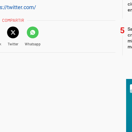
ci
s://twitter.com/
en
COMPARTIR
Sa
c
mi
k
Twitter
Whatsapp
ma