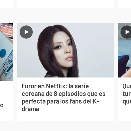
Furor en Netflix: la serie
Qué
coreana de 8 episodios que es
tu
s
perfecta para los fans del K-
qu
vo
drama