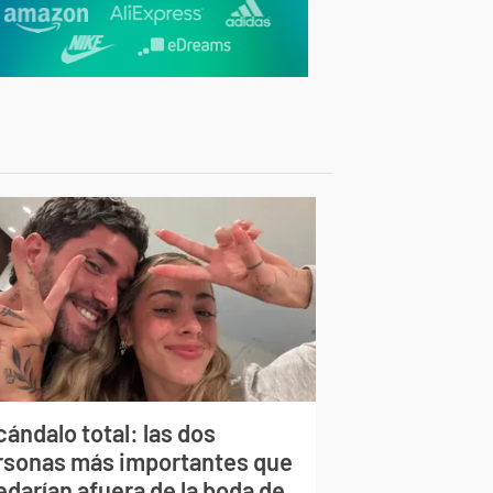
ándalo total: las dos
rsonas más importantes que
edarían afuera de la boda de