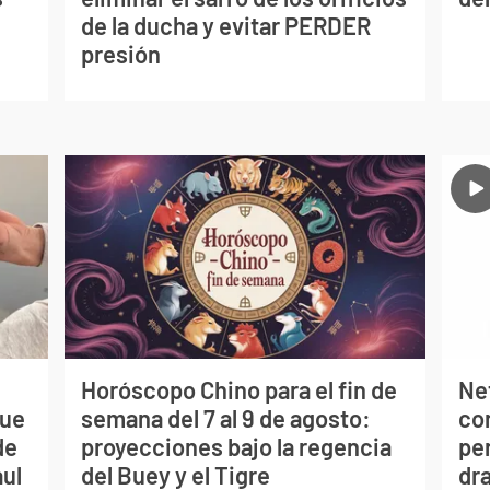
de la ducha y evitar PERDER
presión
Horóscopo Chino para el fin de
Net
que
semana del 7 al 9 de agosto:
co
de
proyecciones bajo la regencia
per
aul
del Buey y el Tigre
dr