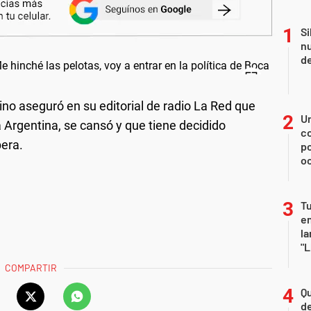
Si
nu
de
ino aseguró en su editorial de radio La Red que
U
 Argentina, se cansó y que tiene decidido
co
ibera.
p
o
Tu
en
la
"L
COMPARTIR
Qu
de