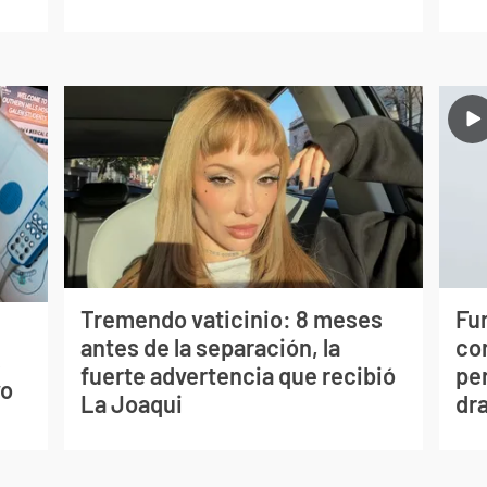
Tremendo vaticinio: 8 meses
Fur
antes de la separación, la
co
s
fuerte advertencia que recibió
per
vo
La Joaqui
dr