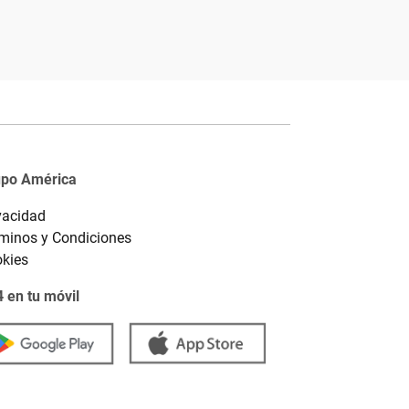
upo América
vacidad
minos y Condiciones
kies
 en tu móvil