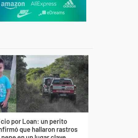
cio por Loan: un perito
nfirmó que hallaron rastros
 nene en un lugar clave