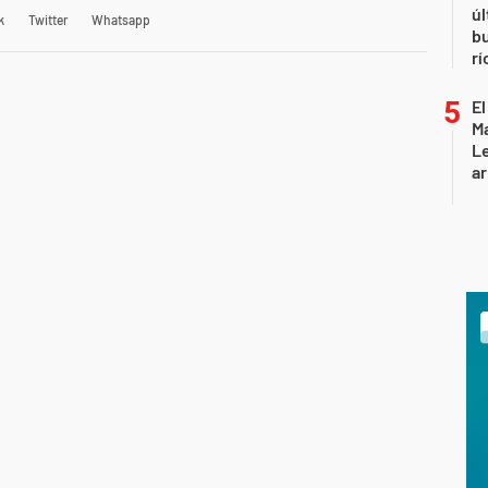
úl
k
Twitter
Whatsapp
b
rí
El
Ma
L
ar