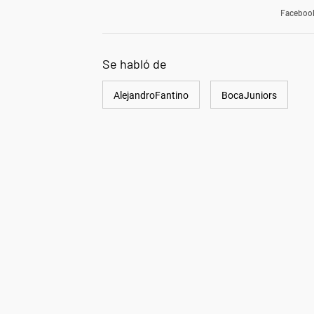
Faceboo
Se habló de
AlejandroFantino
BocaJuniors