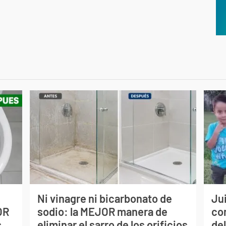
Ni vinagre ni bicarbonato de
Jui
OR
sodio: la MEJOR manera de
co
s
eliminar el sarro de los orificios
del