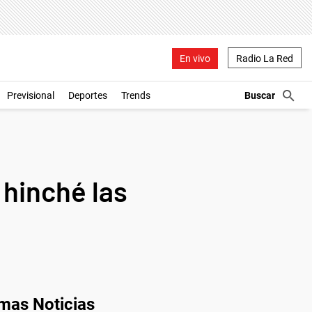
En vivo
Radio La Red
Previsional
Deportes
Trends
 hinché las
imas Noticias