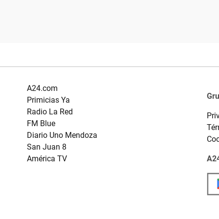
A24.com
Gr
Primicias Ya
Radio La Red
Pri
FM Blue
Tér
Diario Uno Mendoza
Coo
San Juan 8
América TV
A24