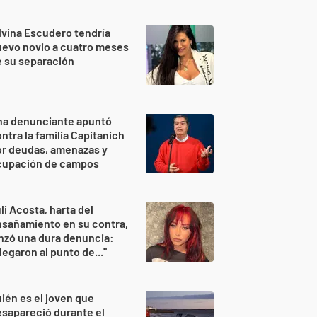
lvina Escudero tendría
evo novio a cuatro meses
 su separación
na denunciante apuntó
ntra la familia Capitanich
or deudas, amenazas y
cupación de campos
li Acosta, harta del
sañamiento en su contra,
nzó una dura denuncia:
legaron al punto de..."
ién es el joven que
sapareció durante el