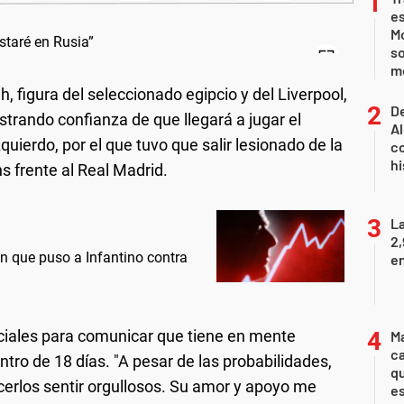
e
Mo
so
m
 figura del seleccionado egipcio y del Liverpool,
De
ostrando confianza de que llegará a jugar el
Al
uierdo, por el que tuvo que salir lesionado de la
co
hi
s frente al Real Madrid.
La
2,
an que puso a Infantino contra
en
ociales para comunicar que tiene en mente
M
ca
tro de 18 días. "A pesar de las probabilidades,
q
cerlos sentir orgullosos. Su amor y apoyo me
e