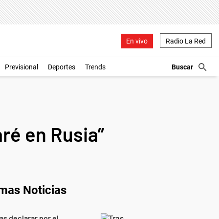
En vivo
Radio La Red
Previsional
Deportes
Trends
ré en Rusia”
imas Noticias
as declarar por el