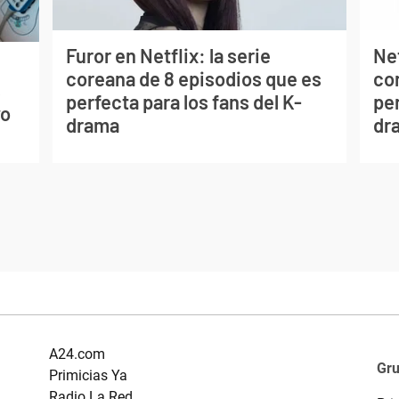
Furor en Netflix: la serie
Net
coreana de 8 episodios que es
co
s
perfecta para los fans del K-
per
vo
drama
dr
A24.com
Gr
Primicias Ya
Radio La Red