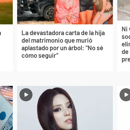
Ni 
n
La devastadora carta de la hija
so
del matrimonio que murió
eli
aplastado por un árbol: "No sé
de
cómo seguir"
pr