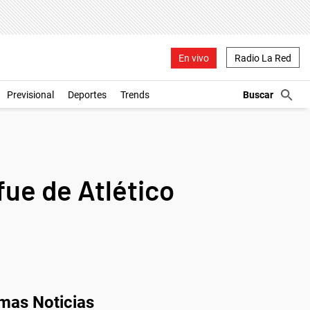
En vivo
Radio La Red
Previsional
Deportes
Trends
fue de Atlético
imas Noticias