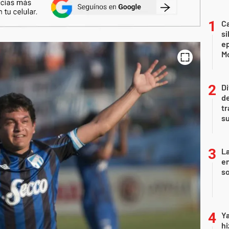
Ca
si
e
Mo
Di
de
tr
su
La
e
so
Ya
hi