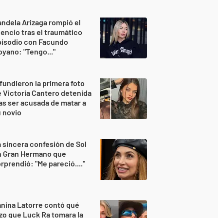
ndela Arizaga rompió el
lencio tras el traumático
pisodio con Facundo
yano: "Tengo..."
fundieron la primera foto
 Victoria Cantero detenida
as ser acusada de matar a
 novio
 sincera confesión de Sol
n Gran Hermano que
rprendió: "Me pareció...."
nina Latorre contó qué
zo que Luck Ra tomara la