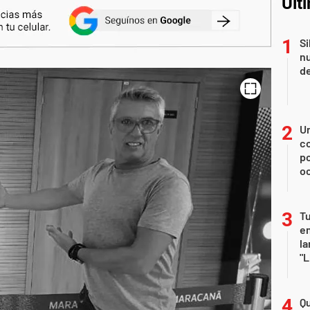
Últ
Si
nu
de
U
co
p
o
Tu
en
la
"L
Qu