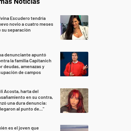
imas Noticias
lvina Escudero tendría
evo novio a cuatro meses
 su separación
na denunciante apuntó
ntra la familia Capitanich
or deudas, amenazas y
cupación de campos
li Acosta, harta del
sañamiento en su contra,
nzó una dura denuncia:
legaron al punto de..."
ién es el joven que