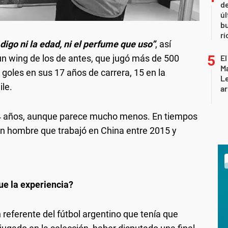
de
úl
b
rí
digo ni la edad, ni el perfume que uso”
, así
 un wing de los de antes, que jugó más de 500
El
Ma
 goles en sus 17 años de carrera, 15 en la
L
ile.
ar
 64 años, aunque parece mucho menos. En tiempos
un hombre que trabajó en China entre 2015 y
ue la experiencia?
eferente del fútbol argentino que tenía que