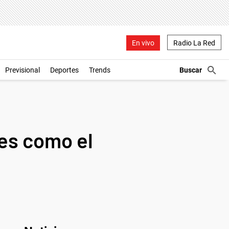
En vivo
Radio La Red
Previsional
Deportes
Trends
 es como el