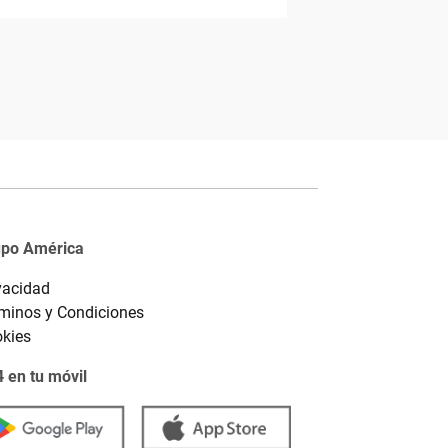
upo América
vacidad
minos y Condiciones
kies
 en tu móvil