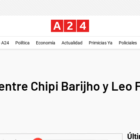
o A24
Política
Economía
Actualidad
Primicias Ya
Policiales
tre Chipi Barijho y Leo F
Últ