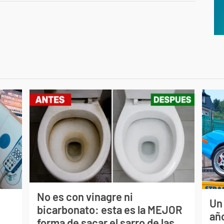
No es con vinagre ni
Un
bicarbonato: esta es la MEJOR
s
año
forma de sacar el sarro de las