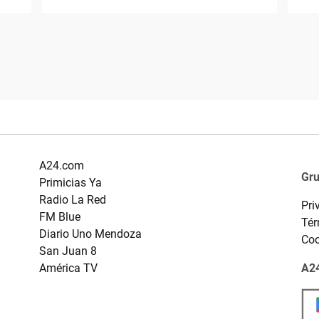
A24.com
Gr
Primicias Ya
Radio La Red
Pri
FM Blue
Tér
Diario Uno Mendoza
Coo
San Juan 8
América TV
A24