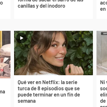
vo
ac
canillas y del inodoro
en
Qué ver en Netflix: la serie
Ni 
turca de 8 episodios que se
so
lma
puede terminar en un fin de
eli
semana
de
pr