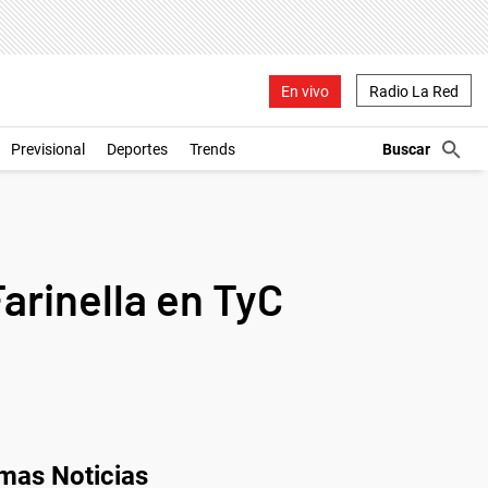
En vivo
Radio La Red
Previsional
Deportes
Trends
arinella en TyC
imas Noticias