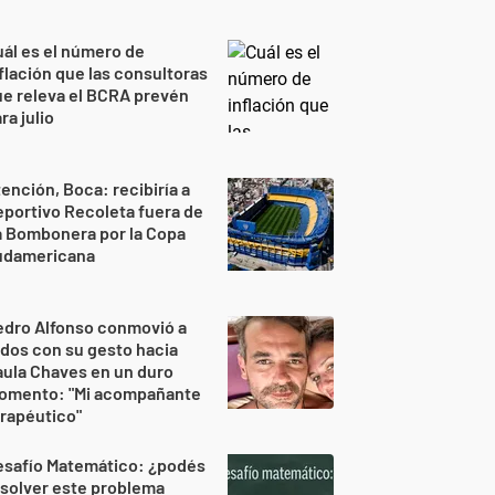
ál es el número de
flación que las consultoras
e releva el BCRA prevén
ra julio
ención, Boca: recibiría a
portivo Recoleta fuera de
a Bombonera por la Copa
udamericana
edro Alfonso conmovió a
dos con su gesto hacia
ula Chaves en un duro
omento: "Mi acompañante
rapéutico"
esafío Matemático: ¿podés
solver este problema