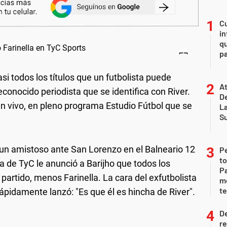
Cu
in
qu
pa
si todos los títulos que un futbolista puede
At
econocido periodista que se identifica con River.
De
en vivo, en pleno programa Estudio Fútbol que se
L
S
 un amistoso ante San Lorenzo en el Balneario 12
P
to
ta de TyC le anunció a Barijho que todos los
Pa
 partido, menos Farinella. La cara del exfutbolista
m
te
ápidamente lanzó: "Es que él es hincha de River".
D
re