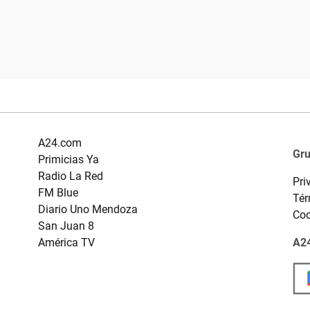
A24.com
Gr
Primicias Ya
Radio La Red
Pri
FM Blue
Tér
Diario Uno Mendoza
Coo
San Juan 8
América TV
A24