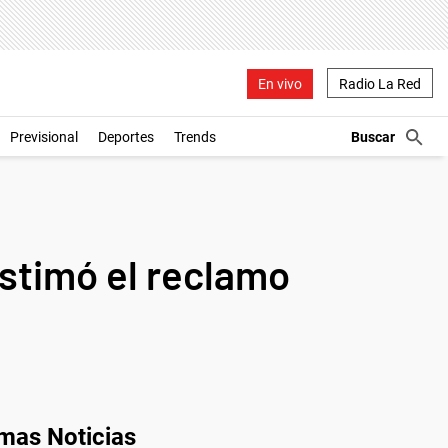
En vivo
Radio La Red
Previsional
Deportes
Trends
estimó el reclamo
imas Noticias