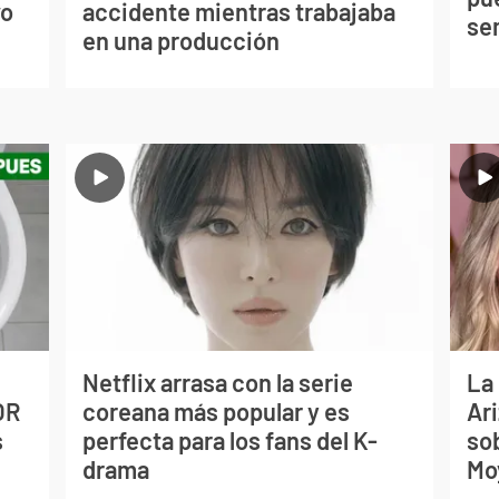
vo
accidente mientras trabajaba
se
en una producción
Netflix arrasa con la serie
La
OR
coreana más popular y es
Ari
s
perfecta para los fans del K-
so
drama
Mo