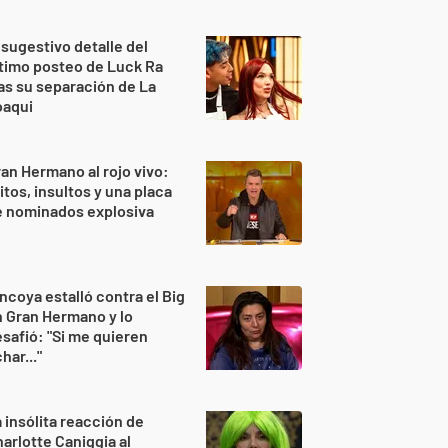
 sugestivo detalle del
timo posteo de Luck Ra
as su separación de La
oaqui
an Hermano al rojo vivo:
itos, insultos y una placa
e nominados explosiva
ncoya estalló contra el Big
 Gran Hermano y lo
safió: "Si me quieren
har..."
 insólita reacción de
arlotte Caniggia al