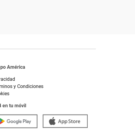
upo América
vacidad
minos y Condiciones
kies
 en tu móvil