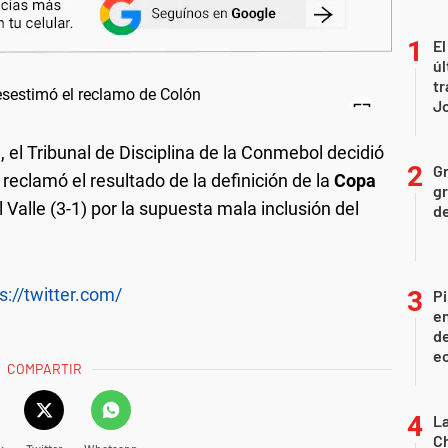
El
úl
tr
J
 el Tribunal de Disciplina de la Conmebol decidió
Gr
 reclamó el resultado de la definición de la
Copa
gr
Valle (3-1) por la supuesta mala inclusión del
d
s://twitter.com/
Pi
en
de
ec
COMPARTIR
La
Ch