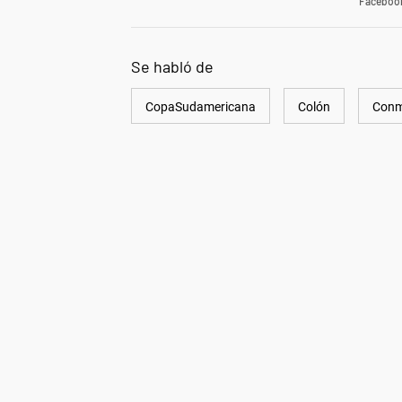
Faceboo
Se habló de
CopaSudamericana
Colón
Conm