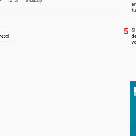
k
Twitter
Whatsapp
en
f
Si
de
ebol
vo