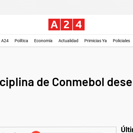
o A24
Política
Economía
Actualidad
Primicias Ya
Policiales
isciplina de Conmebol des
Últ