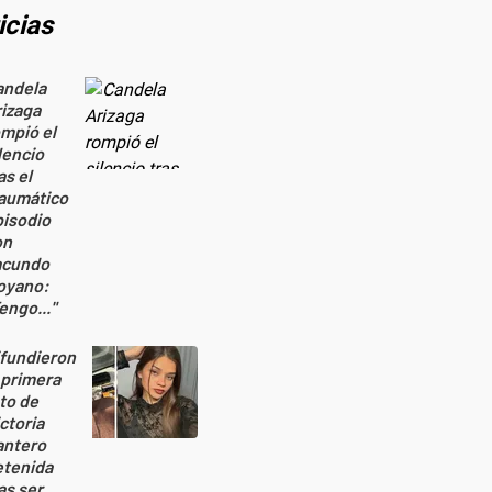
icias
andela
izaga
mpió el
lencio
as el
raumático
pisodio
on
acundo
oyano:
engo..."
ifundieron
 primera
to de
ctoria
antero
etenida
as ser