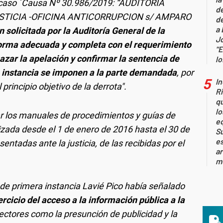
l caso ´Causa Nº 30.986/2019: “AUDITORIA
de
USTICIA -OFICINA ANTICORRUPCION s/ AMPARO
de
a 
n solicitada por la Auditoría General de la
J
forma adecuada y completa con el requerimiento
"E
azar la apelación y confirmar la sentencia de
lo.
a instancia se imponen a la parte demandada
, por
I
principio objetivo de la derrota".
Ri
q
lo
ar los manuales de procedimientos y guías de
e
izada desde el 1 de enero de 2016 hasta el 30 de
S
es
sentadas ante la justicia, de las recibidas por el
a
m
 de primera instancia Lavié Pico había señalado
ercicio del acceso a la información pública a la
rectores como la presunción de publicidad y la