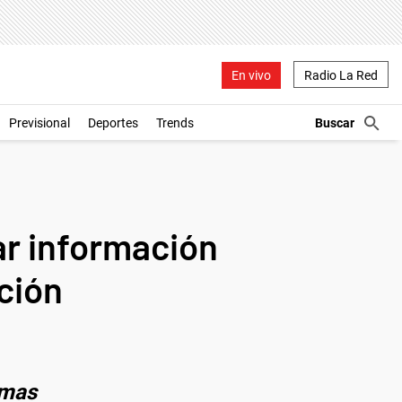
En vivo
Radio La Red
Previsional
Deportes
Trends
ar información
pción
imas