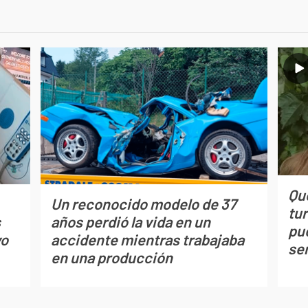
Qué
Un reconocido modelo de 37
tu
s
años perdió la vida en un
pu
vo
accidente mientras trabajaba
se
en una producción