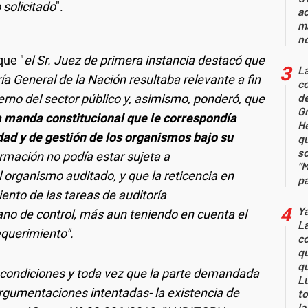
 solicitado
".
a
ma
n
que "
el Sr. Juez de primera instancia destacó que
La
ía General de la Nación resultaba relevante a fin
c
de
terno del sector público y, asimismo, ponderó, que
G
a manda constitucional que le correspondía
H
dad y de gestión de los organismos bajo su
q
s
mación no podía estar sujeta a
"
 organismo auditado, y que la reticencia en
pa
iento de las tareas de auditoría
Y
no de control, más aun teniendo en cuenta el
La
equerimiento".
c
qu
q
 condiciones y toda vez que la parte demandada
L
rgumentaciones intentadas- la existencia de
t
la