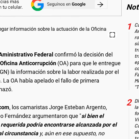
Not
C
Ar
ro
si
tr
ministrativo Federal
confirmó la decisión del
t
e
Oficina Anticorrupción
(OA) para que le entregue
c
GN) la información sobre la labor realizada por el
F
o
. La OA había apelado el fallo de primera
M
"T
chazó.
D
com
, los camaristas Jorge Esteban Argento,
la
fo
vo Fernández argumentaron que "
si bien el
Vi
requerida podría encontrarse alcanzada por el
C
d
al circunstancia
y, aún en ese supuesto, no
tr