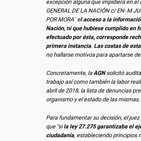
excepción alguna que impidiera en e
GENERAL DE LA NACIÓN c/ EN- M J
POR MORA´ e
l acceso a la informació
Nación, ni que hubiese cumplido en 
efectuado por ésta, corresponde rech
primera instancia
.
Las costas de est
no hallarse motivos para apartarse del 
Concretamente, la
AGN
solicitó audit
trabajo así como también la labor real
abril de 2018, la lista de denuncias pre
organismo y el estado de las mismas.
Para fundamentar su decisión, el juez
que "
si
la ley 27.275 garantizaba el ej
ciudadanía
, estableciendo principios 