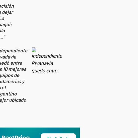
cisión
 dejar
La
oaqui:
lla
.."
ndependiente
vadavia
uedó entre
s 10 mejores
quipos de
udamérica y
 el
rgentino
ejor ubicado