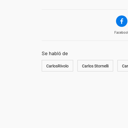
Faceboo
Se habló de
CarlosRívolo
Carlos Stornelli
Car