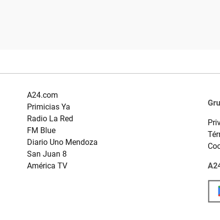
A24.com
Gr
Primicias Ya
Radio La Red
Pri
FM Blue
Tér
Diario Uno Mendoza
Coo
San Juan 8
América TV
A24