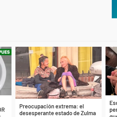
Esc
Preocupación extrema: el
OR
pe
desesperante estado de Zulma
s
qu