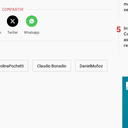
ma
s
COMPARTIR
In
k
Twitter
Whatsapp
Co
as
r
olinaPochetti
Claudio Bonadio
DanielMuñoz