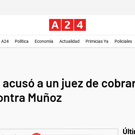
o A24
Política
Economía
Actualidad
Primicias Ya
Policiales
 acusó a un juez de cobra
contra Muñoz
Últ