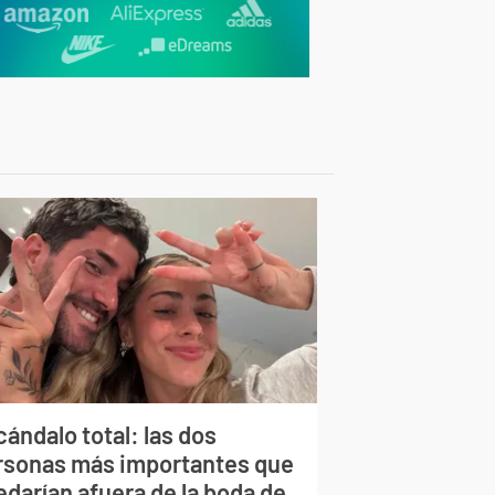
ándalo total: las dos
rsonas más importantes que
edarían afuera de la boda de