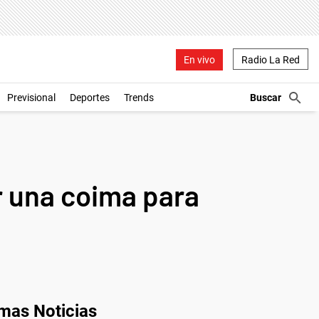
En vivo
Radio La Red
Previsional
Deportes
Trends
r una coima para
imas Noticias