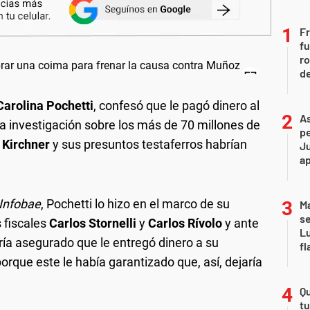
Fr
fu
ro
de
Carolina Pochetti
, confesó que le pagó dinero al
As
la investigación sobre los más de 70 millones de
pe
 Kirchner
y sus presuntos testaferros habrían
Ju
a
Infobae
, Pochetti lo hizo en el marco de su
Ma
se
 fiscales
Carlos Stornelli
y
Carlos Rívolo
y ante
Lu
ría asegurado que le entregó dinero a su
fl
orque este le había garantizado que, así, dejaría
Qu
tu