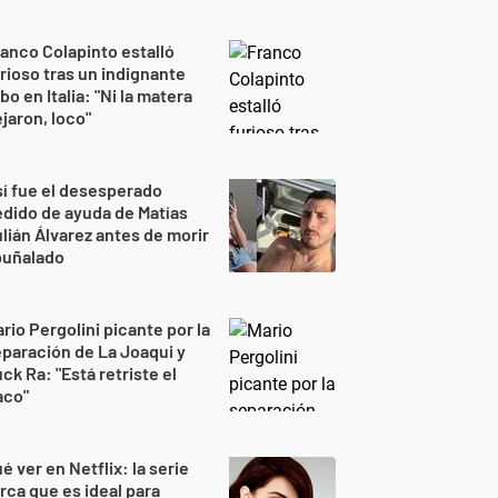
anco Colapinto estalló
rioso tras un indignante
bo en Italia: "Ni la matera
jaron, loco"
í fue el desesperado
dido de ayuda de Matías
lián Álvarez antes de morir
puñalado
rio Pergolini picante por la
paración de La Joaqui y
ck Ra: "Está retriste el
aco"
é ver en Netflix: la serie
rca que es ideal para