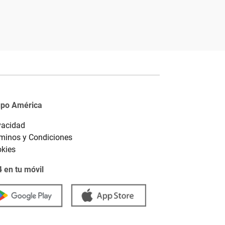
upo América
vacidad
minos y Condiciones
kies
 en tu móvil