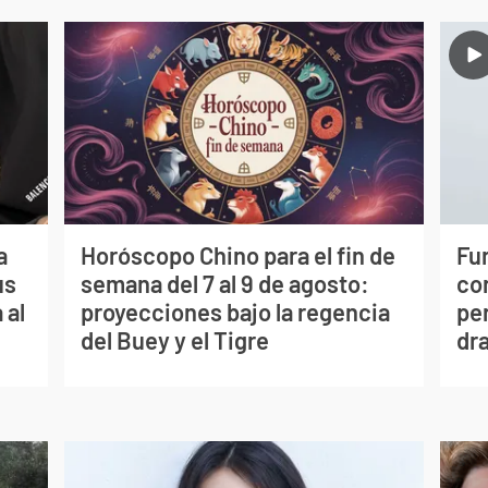
a
Horóscopo Chino para el fin de
Fur
us
semana del 7 al 9 de agosto:
co
 al
proyecciones bajo la regencia
per
del Buey y el Tigre
dr