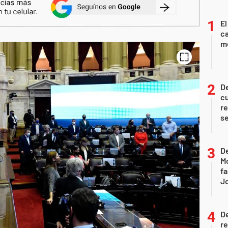
El
ca
m
De
c
re
s
De
Mo
fa
J
D
re