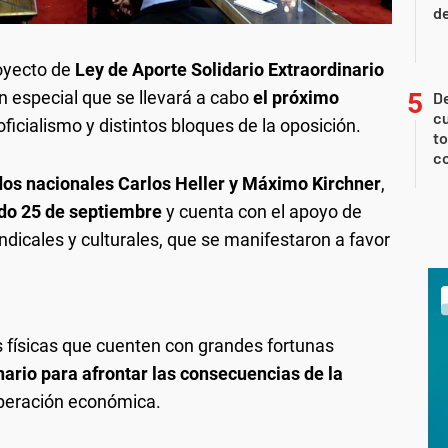
de
royecto de
Ley de Aporte Solidario Extraordinario
n especial que se llevará a cabo
el próximo
De
cu
icialismo y distintos bloques de la oposición.
to
c
dos nacionales Carlos Heller y Máximo Kirchner
,
do 25 de septiembre
y cuenta con el apoyo de
indicales y culturales, que se manifestaron a favor
 físicas que cuenten con grandes fortunas
nario
para afrontar las consecuencias de la
peración económica.