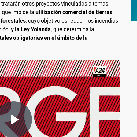
 tratarán otros proyectos vinculados a temas
, que impide la
utilización comercial de tierras
 forestales
, cuyo objetivo es reducir los incendios
ción,
y la Ley Yolanda
, que determina la
ales obligatorias en el ámbito de la