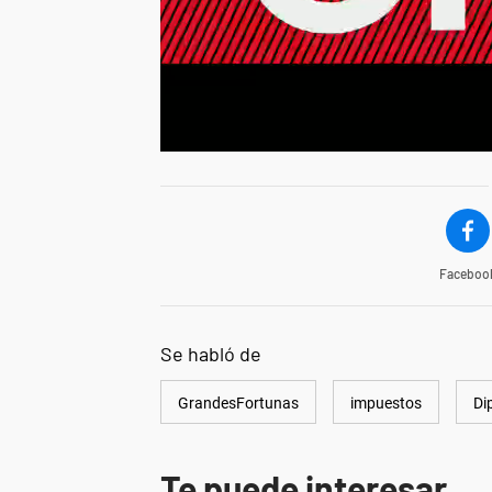
Faceboo
Se habló de
GrandesFortunas
impuestos
Di
Te puede interesar