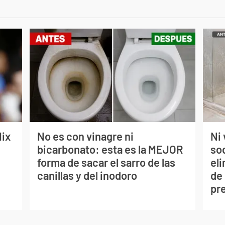
lix
No es con vinagre ni
Ni 
bicarbonato: esta es la MEJOR
so
forma de sacar el sarro de las
eli
canillas y del inodoro
de
pr