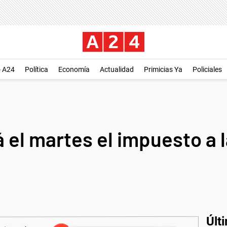
o A24
Política
Economía
Actualidad
Primicias Ya
Policiales
á el martes el impuesto a 
Últ