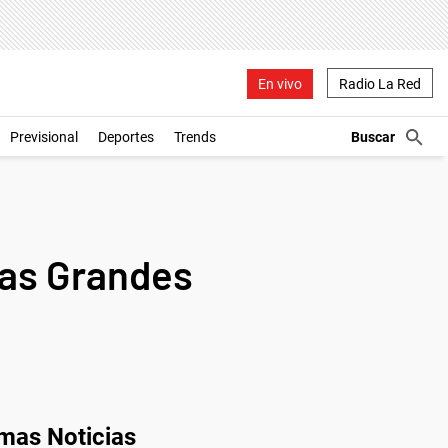
En vivo
Radio La Red
Previsional
Deportes
Trends
las Grandes
imas Noticias