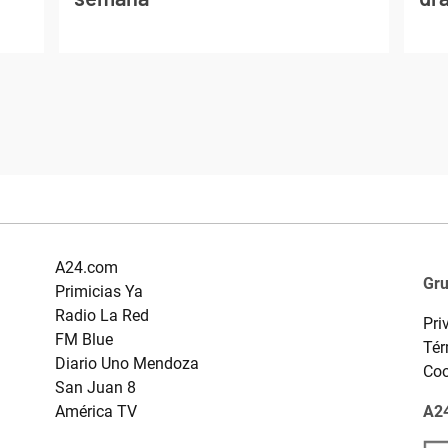
A24.com
Gr
Primicias Ya
Radio La Red
Pri
FM Blue
Tér
Diario Uno Mendoza
Coo
San Juan 8
América TV
A24