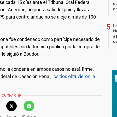
e cada 15 días ante el Tribunal Oral Federal
co
co
ón. Además, no podrá salir del país y llevará
GPS para controlar que no se aleje a más de 100
L
Mo
a 
na fue condenado como partícipe necesario de
de
atibles con la función pública por la compra de
e le siguió a Boudou.
mo la condena en ambos casos no está firme,
deral de Casación Penal,
los dos obtuvieron la
COMPARTIR
k
Twitter
Whatsapp