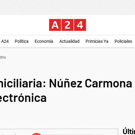
o A24
Política
Economía
Actualidad
Primicias Ya
Policiales
dou
iciliaria: Núñez Carmona 
lectrónica
Últ