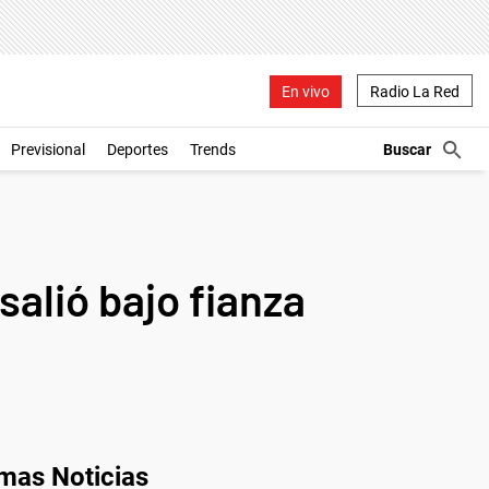
En vivo
Radio La Red
Previsional
Deportes
Trends
salió bajo fianza
imas Noticias