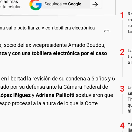
Ro
ro
r
fa
 socio del ex vicepresidente Amado Boudou,
La
nza y con una tobillera electrónica por el caso
tr
Gr
n libertad la revisión de su condena a 5 años y 6
elado por su defensa ante la Cámara Federal de
Li
si
López Iñíguez
y
Adriana Palliotti
sostuvieron que
Th
esgo procesal a la altura de lo que la Corte
qu
h
Y
ll