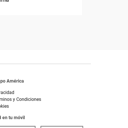
upo América
vacidad
minos y Condiciones
kies
 en tu móvil