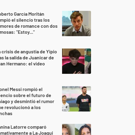
berto García Moritán
mpió el silencio tras los
umores de romance con dos
mosas: "Estoy..."
 crisis de angustia de Yipio
as la salida de Juanicar de
an Hermano: el video
onel Messi rompió el
lencio sobre el futuro de
iago y desmintió el rumor
e revolucionó a los
inchas
anina Latorre comparó
amativamente a La Joaqui