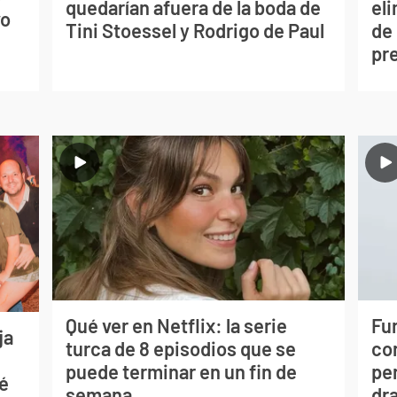
quedarían afuera de la boda de
eli
vo
Tini Stoessel y Rodrigo de Paul
de
pr
Qué ver en Netflix: la serie
Fur
ja
turca de 8 episodios que se
co
puede terminar en un fin de
per
sé
semana
dr