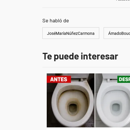
Se habló de
JoséMaríaNúñezCarmona
ÁmadoBou
Te puede interesar