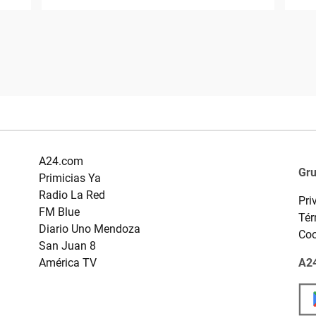
A24.com
Gr
Primicias Ya
Radio La Red
Pri
FM Blue
Tér
Diario Uno Mendoza
Coo
San Juan 8
América TV
A24