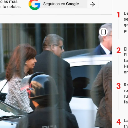
D
se
ge
pr
El
El
fa
He
e
Ro
ro
r
fa
La
tr