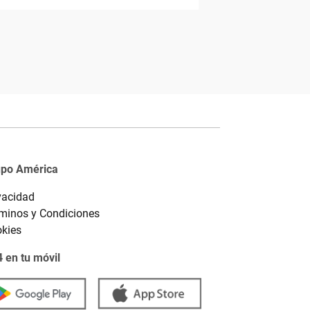
upo América
vacidad
minos y Condiciones
kies
 en tu móvil