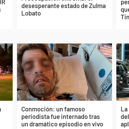
OR
pe
desesperante estado de Zulma
s
qu
Lobato
Tin
n
Conmoción: un famoso
La 
periodista fue internado tras
de
un dramático episodio en vivo
apl