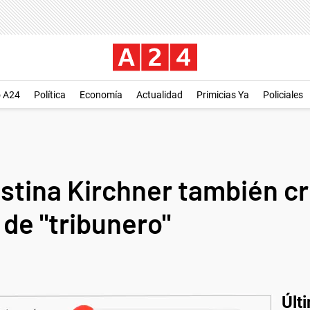
o A24
Política
Economía
Actualidad
Primicias Ya
Policiales
stina Kirchner también crit
 de "tribunero"
Últ