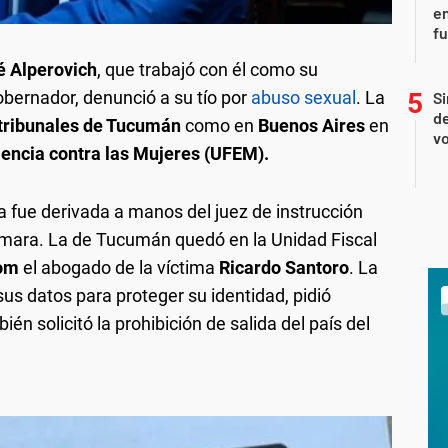
en
f
 Alperovich
, que trabajó con él como su
bernador, denunció a su tío por
abuso sexual
. La
Si
de
tribunales de Tucumán
como en
Buenos Aires
en
vo
lencia contra las Mujeres (UFEM).
 fue derivada a manos del juez de instrucción
ismara. La de Tucumán quedó en la Unidad Fiscal
com
el abogado de la víctima
Ricardo Santoro
. La
us datos para proteger su identidad, pidió
n solicitó la prohibición de salida del país del