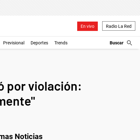
En vivo
Radio La Red
Previsional
Deportes
Trends
 por violación:
amente"
imas Noticias