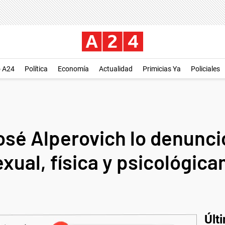
o A24
Política
Economía
Actualidad
Primicias Ya
Policiales
sé Alperovich lo denunció
exual, física y psicológic
Últ