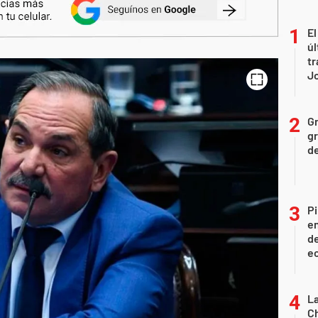
El
úl
tr
J
Gr
gr
d
Pi
en
de
ec
La
Ch