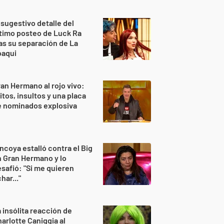
 sugestivo detalle del
timo posteo de Luck Ra
as su separación de La
oaqui
an Hermano al rojo vivo:
itos, insultos y una placa
e nominados explosiva
ncoya estalló contra el Big
 Gran Hermano y lo
safió: "Si me quieren
har..."
 insólita reacción de
arlotte Caniggia al