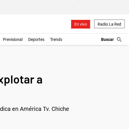
En vivo
Radio La Red
Previsional
Deportes
Trends
xplotar a
údica en América Tv. Chiche