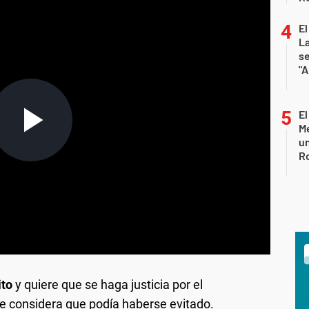
El
La
s
"A
El
Me
un
R
ito
y quiere que se haga justicia por el
que considera que podía haberse evitado.