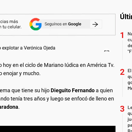
Últ
Na
c
de
"
 hoy en el ciclo de Mariano Iúdica en América Tv.
El
zo enojar y mucho.
qu
go
M
ema que tiene su hijo
Dieguito Fernando
a quien
ndo tenía tres años y luego se enfocó de lleno en
aradona
.
L
qu
ju
pa
R