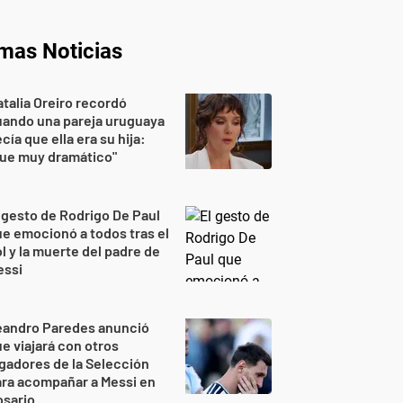
imas Noticias
talia Oreiro recordó
uando una pareja uruguaya
cía que ella era su hija:
Fue muy dramático"
 gesto de Rodrigo De Paul
e emocionó a todos tras el
l y la muerte del padre de
essi
eandro Paredes anunció
e viajará con otros
gadores de la Selección
ra acompañar a Messi en
osario