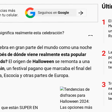
Últ
El
Me
un
R
lebra en gran parte del mundo como una noche
La
bés de dónde viene realmente esta popular
po
ado?
El origen de
Halloween
se remonta a una
re
te
in
, un festival pagano que marcaba el final del
da, Escocia y otras partes de Europa.
Tr
ne
ca
la
S que están SUPER EN