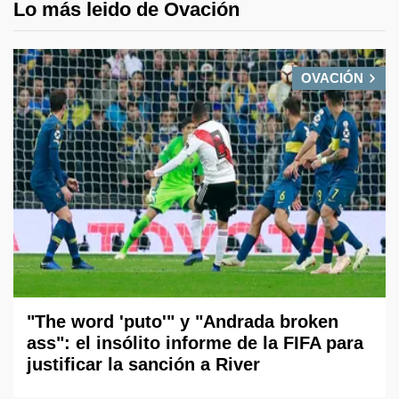
Lo más leido de Ovación
OVACIÓN
"The word 'puto'" y "Andrada broken
ass": el insólito informe de la FIFA para
justificar la sanción a River