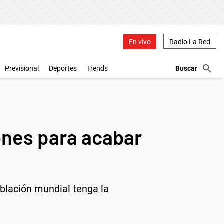
En vivo
Radio La Red
Previsional
Deportes
Trends
ones para acabar
oblación mundial tenga la