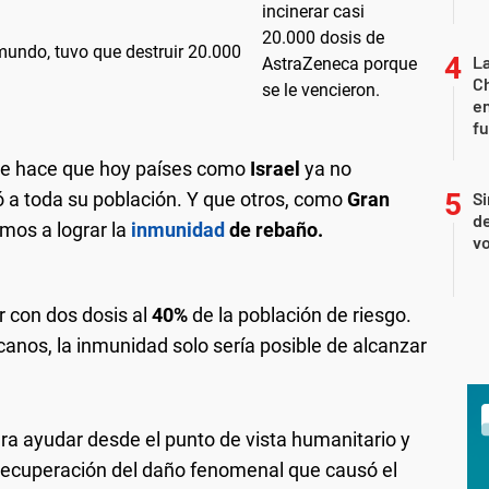
mundo, tuvo que destruir 20.000
La
Ch
en
f
 que hace que hoy países como
Israel
ya no
 a toda su población. Y que otros, como
Gran
Si
de
mos a lograr la
inmunidad
de rebaño.
vo
r con dos dosis al
40%
de la población de riesgo.
canos, la inmunidad solo sería posible de alcanzar
ara ayudar desde el punto de vista humanitario y
a recuperación del daño fenomenal que causó el