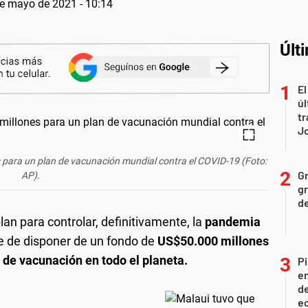
e mayo de 2021 - 10:14
Últ
El
úl
tr
J
 para un plan de vacunación mundial contra el COVID-19 (Foto:
Gr
AP).
gr
d
an para controlar, definitivamente, la
pandemia
e de disponer de un fondo de
US$50.000 millones
 de vacunación en todo el planeta.
Pi
en
de
ec