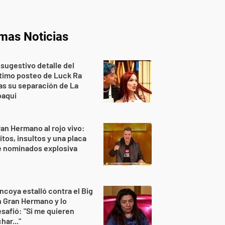
imas Noticias
 sugestivo detalle del
timo posteo de Luck Ra
as su separación de La
oaqui
an Hermano al rojo vivo:
itos, insultos y una placa
e nominados explosiva
ncoya estalló contra el Big
 Gran Hermano y lo
safió: "Si me quieren
har..."