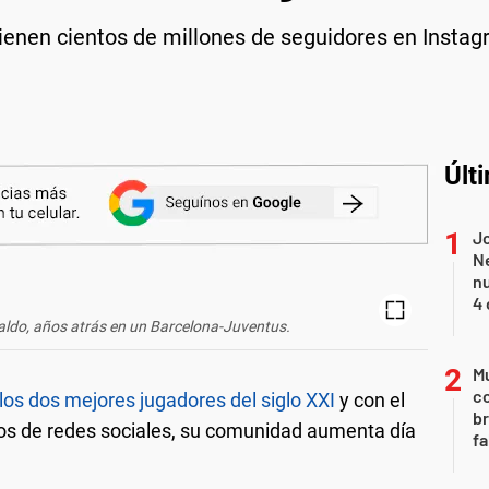
tienen cientos de millones de seguidores en Insta
Últ
Jo
Ne
nu
4 
naldo, años atrás en un Barcelona-Juventus.
Mu
c
los dos mejores jugadores del siglo XXI
y con el
br
ios de redes sociales, su comunidad aumenta día
fa