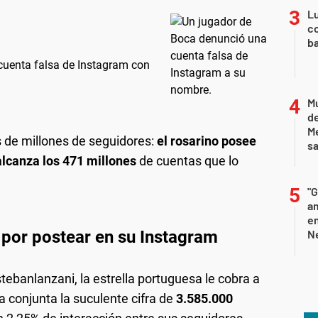
Lu
co
ba
cuenta falsa de Instagram con
Mu
de
M
 de millones de seguidores:
el rosarino posee
sa
alcanza los 471 millones
de cuentas que lo
"G
am
e
por postear en su Instagram
Ne
tebanlanzani, la estrella portuguesa le cobra a
 conjunta la suculente cifra de
3.585.000