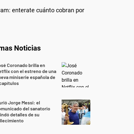
gram: enterate cuánto cobran por
imas Noticias
sé Coronado brilla en
tflix con el estreno de una
eva miniserie española de
capítulos
rió Jorge Messi: el
omunicado del sanatorio
indó detalles de su
llecimiento