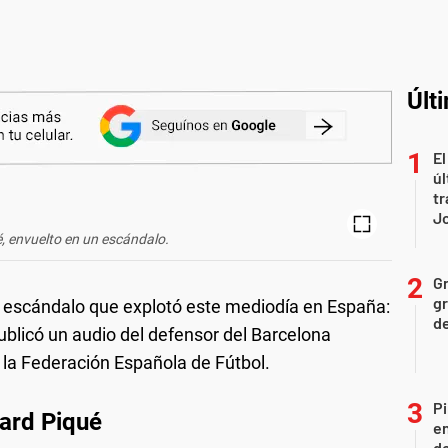
Últ
El
úl
tr
J
, envuelto en un escándalo.
Gr
gr
n escándalo que explotó este mediodía en España:
d
ublicó un audio del defensor del Barcelona
e la Federación Española de Fútbol.
Pi
rard Piqué
en
de