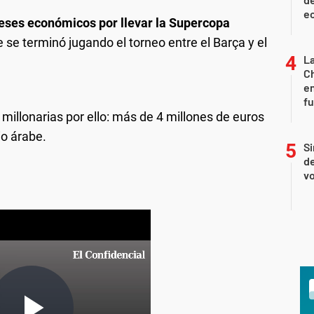
ec
eses económicos por llevar la Supercopa
 se terminó jugando el torneo entre el Barça y el
La
Ch
en
f
millonarias por ello: más de 4 millones de euros
io árabe.
Si
de
vo