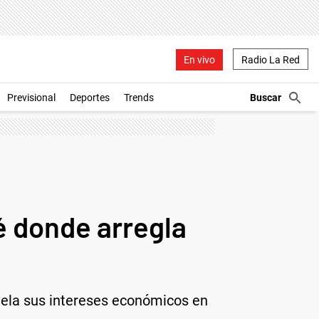
En vivo
Radio La Red
Previsional
Deportes
Trends
é donde arregla
evela sus intereses económicos en