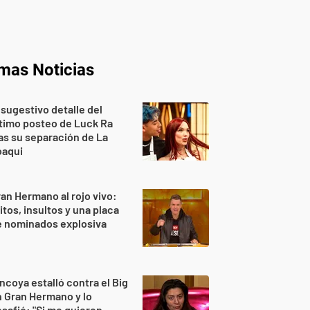
imas Noticias
 sugestivo detalle del
timo posteo de Luck Ra
as su separación de La
oaqui
an Hermano al rojo vivo:
itos, insultos y una placa
e nominados explosiva
ncoya estalló contra el Big
 Gran Hermano y lo
safió: "Si me quieren