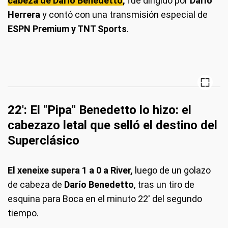
cabeza de Darío Benedetto
,
fue dirigido por
Darío
Herrera
y contó con una transmisión especial de
Boca y River se enfrentaron en La Bombonera. (Foto: EFE)
ESPN Premium y TNT Sports
.
22': El "Pipa" Benedetto lo hizo: el
cabezazo letal que selló el destino del
Superclásico
El xeneixe supera 1 a 0 a River,
luego de un golazo
de cabeza de
Darío Benedetto
, tras un tiro de
esquina para Boca en el minuto 22' del segundo
tiempo.