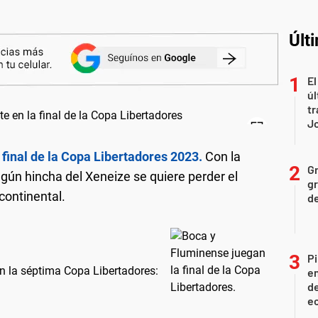
Últ
El
úl
tr
J
 final de la Copa Libertadores 2023.
Con la
Gr
ngún hincha del Xeneize se quiere perder el
gr
continental.
d
Pi
n la séptima Copa Libertadores:
en
de
ec