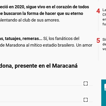
ció en 2020, sigue vivo en el corazón de todos
La
que buscaron la forma de hacer que su eterno
Ch
en
 alentando al club de sus amores.
f
s, tatuajes, remeras...
Sí, los fanáticos del
Si
de
n de Maradona al mítico estadio brasilero. Un amor
vo
dona, presente en el Maracaná