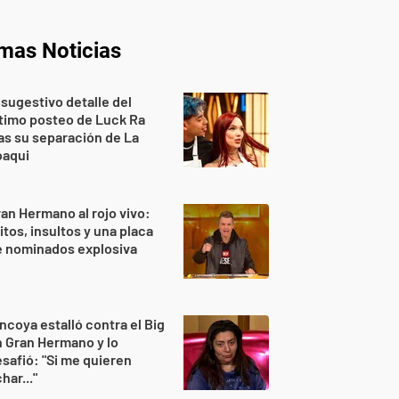
imas Noticias
 sugestivo detalle del
timo posteo de Luck Ra
as su separación de La
oaqui
an Hermano al rojo vivo:
itos, insultos y una placa
e nominados explosiva
ncoya estalló contra el Big
 Gran Hermano y lo
safió: "Si me quieren
har..."