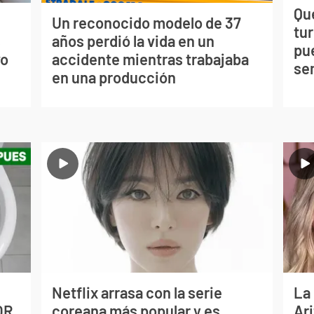
Qué
Un reconocido modelo de 37
tu
s
años perdió la vida en un
pu
vo
accidente mientras trabajaba
se
en una producción
Netflix arrasa con la serie
La
OR
coreana más popular y es
Ari