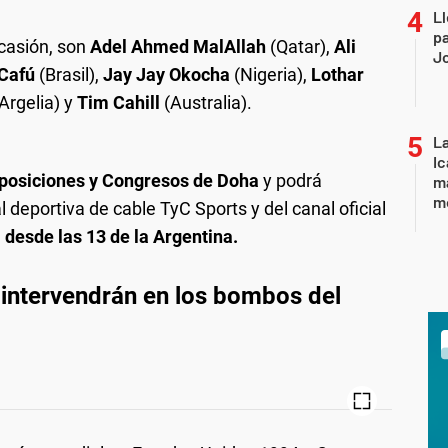
Ll
pa
ocasión, son
Adel Ahmed MalAllah
(Qatar),
Ali
J
Cafú
(Brasil),
Jay Jay Okocha
(Nigeria),
Lothar
Argelia) y
Tim Cahill
(Australia).
La
Ic
xposiciones y Congresos de Doha
y podrá
ma
m
l deportiva de cable TyC Sports y del canal oficial
g
desde las 13 de la Argentina.
 intervendrán en los bombos del