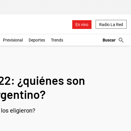
En vivo
Radio La Red
Previsional
Deportes
Trends
022: ¿quiénes son
rgentino?
los eligieron?