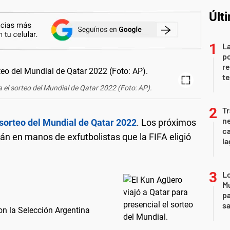
Últ
La
po
re
te
 el sorteo del Mundial de Qatar 2022 (Foto: AP).
Tr
ne
sorteo del Mundial de Qatar 2022
. Los próximos
ca
rán en manos de exfutbolistas que la FIFA eligió
la
Lo
Mu
pa
sa
on la Selección Argentina