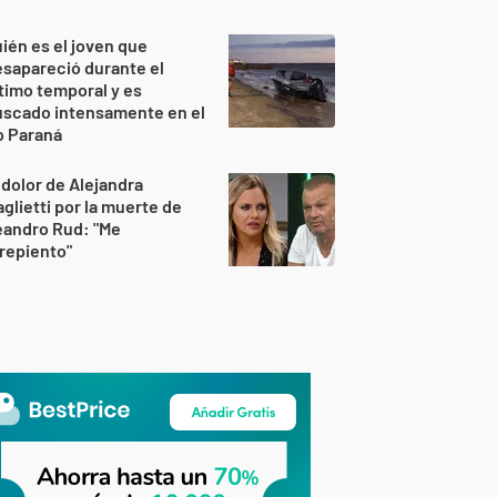
ién es el joven que
sapareció durante el
timo temporal y es
uscado intensamente en el
o Paraná
 dolor de Alejandra
glietti por la muerte de
eandro Rud: "Me
repiento"