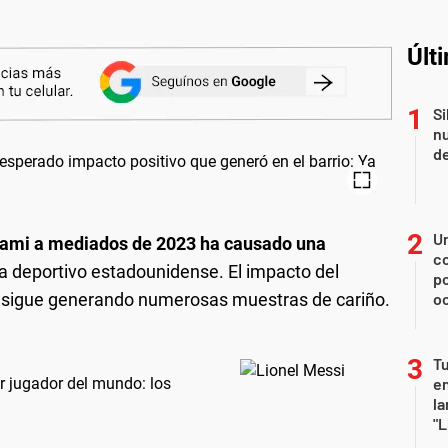
Últ
Si
nu
de
U
iami a mediados de 2023 ha causado una
co
a deportivo estadounidense. El impacto del
p
e sigue generando numerosas muestras de cariño.
o
Tu
r jugador del mundo: los
en
la
"L