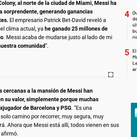
lony, al norte de la ciudad de Miami, Messi ha
ra sorprendente, generando ganancias
Qu
de
tes.
El empresario Patrick Bet-David reveló a
úl
l clima actual, ya
he ganado 25 millones de
b
go
. Messi acaba de mudarse justo al lado de mi
rí
 nuestra comunidad
”.
El
Ma
L
ar
es cercanas a la mansión de Messi han
n su valor, simplemente porque muchas
exjugador de Barcelona y PSG
. “Es una
 solo camino por recorrer, muy segura, muy
erá. Ahora que Messi está allí, todos vienen en sus
 afirmó.