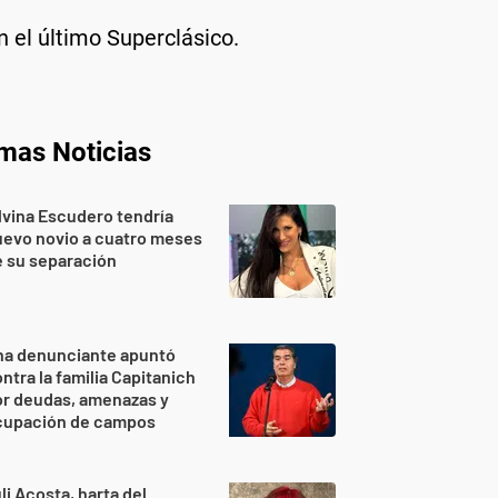
 el último Superclásico.
imas Noticias
lvina Escudero tendría
evo novio a cuatro meses
 su separación
na denunciante apuntó
ntra la familia Capitanich
or deudas, amenazas y
cupación de campos
li Acosta, harta del