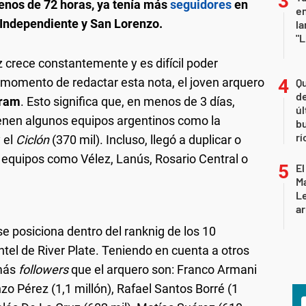
nos de 72 horas, ya tenía más
seguidores
en
en
Independiente y San Lorenzo.
la
"L
 crece constantemente y es difícil poder
 momento de redactar esta nota, el joven arquero
Qu
de
gram
. Esto significa que, en menos de 3 días,
úl
enen algunos equipos argentinos como la
b
rí
y el
Ciclón
(370 mil). Incluso, llegó a duplicar o
e equipos como Vélez, Lanús, Rosario Central o
El
Ma
L
ar
e posiciona dentro del ranknig de los 10
tel de River Plate. Teniendo en cuenta a otros
 más
followers
que el arquero son: Franco Armani
Enzo Pérez (1,1 millón), Rafael Santos Borré (1