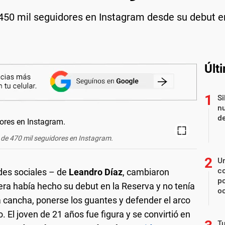
450 mil seguidores en Instagram desde su debut en
Últ
Si
nu
de
 de 470 mil seguidores en Instagram.
U
co
edes sociales – de
Leandro Díaz
, cambiaron
p
era había hecho su debut en la Reserva y no tenía
o
la cancha, ponerse los guantes y defender el arco
. El joven de 21 años fue figura y se convirtió en
Tu