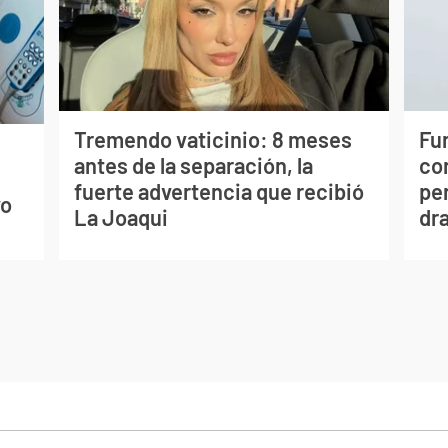
Tremendo vaticinio: 8 meses
Fur
antes de la separación, la
co
s
fuerte advertencia que recibió
per
vo
La Joaqui
dr