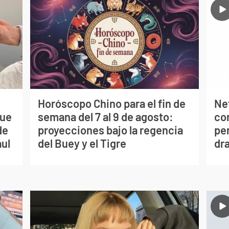
Horóscopo Chino para el fin de
Net
que
semana del 7 al 9 de agosto:
co
de
proyecciones bajo la regencia
per
aul
del Buey y el Tigre
dr