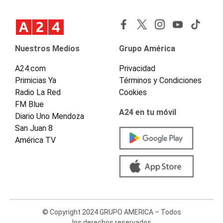
Nuestros Medios
Grupo América
A24.com
Privacidad
Primicias Ya
Términos y Condiciones
Radio La Red
Cookies
FM Blue
A24 en tu móvil
Diario Uno Mendoza
San Juan 8
América TV
© Copyright 2024 GRUPO AMERICA – Todos
los derechos reservados