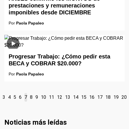
prestaciones y remuneraciones
imponibles desde DICIEMBRE
Por
Paola Papaleo
Progresar Trabajo: ¿Cómo pedir esta
BECA y COBRAR $20.000?
Por
Paola Papaleo
3
4
5
6
7
8
9
10
11
12
13
14
15
16
17
18
19
20
Noticias más leídas