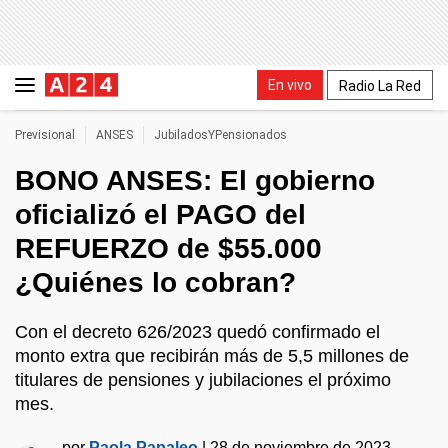
En vivo
Radio La Red
Previsional
ANSES
JubiladosYPensionados
BONO ANSES: El gobierno
oficializó el PAGO del
REFUERZO de $55.000
¿Quiénes lo cobran?
Con el decreto 626/2023 quedó confirmado el
monto extra que recibirán más de 5,5 millones de
titulares de pensiones y jubilaciones el próximo
mes.
por
Paola Papaleo
|
28 de noviembre de 2023 -