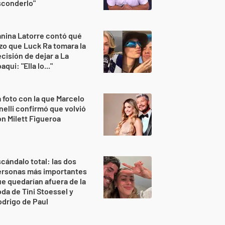
sconderlo"
nina Latorre contó qué
zo que Luck Ra tomara la
cisión de dejar a La
aqui: "Ella lo..."
 foto con la que Marcelo
nelli confirmó que volvió
n Milett Figueroa
cándalo total: las dos
ersonas más importantes
e quedarían afuera de la
da de Tini Stoessel y
drigo de Paul