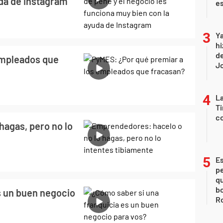
uda de Instagram
e
Ya
hi
de
empleados que
Jo
La
Ti
co
hagas, pero no lo
Es
p
qu
bo
s un buen negocio
Ro