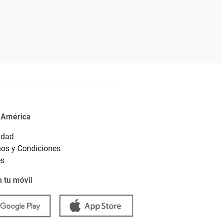
 América
idad
os y Condiciones
es
 tu móvil