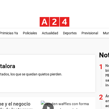
Primicias Ya
Policiales
Actualidad
Deportes
Previsional
Mu
Not
talora
No
bi
tados, los que se quedan quietos pierden.
ME
sa
i
Án
e
e y el negocio
ac