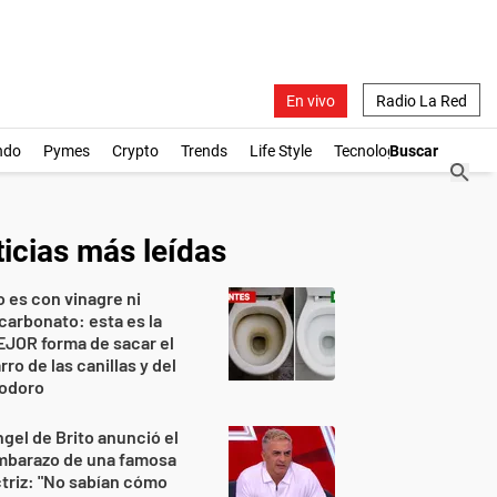
En vivo
Radio La Red
ndo
Pymes
Crypto
Trends
Life Style
Tecnología
icias más leídas
 es con vinagre ni
carbonato: esta es la
JOR forma de sacar el
rro de las canillas y del
nodoro
gel de Brito anunció el
mbarazo de una famosa
triz: "No sabían cómo