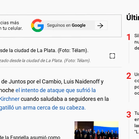
Últ
Si
nu
de
izado desde la ciudad de La Plata. (Foto: Télam).
U
co
 de Juntos por el Cambio, Luis Naidenoff y
p
 noche
el intento de ataque que sufrió la
o
Kirchner
cuando saludaba a seguidores en la
gatilló un arma cerca de su cabeza.
Tu
en
la
"L
 de la Espriella asumió como