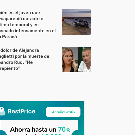
ién es el joven que
sapareció durante el
timo temporal y es
uscado intensamente en el
o Paraná
 dolor de Alejandra
glietti por la muerte de
eandro Rud: "Me
repiento"