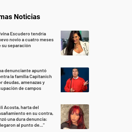
imas Noticias
lvina Escudero tendría
evo novio a cuatro meses
 su separación
na denunciante apuntó
ntra la familia Capitanich
or deudas, amenazas y
cupación de campos
li Acosta, harta del
sañamiento en su contra,
nzó una dura denuncia:
legaron al punto de..."