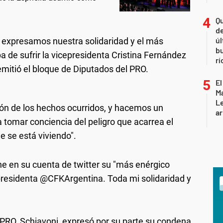
Qu
de
úl
o expresamos nuestra solidaridad y el más
b
a de sufrir la vicepresidenta Cristina Fernández
rí
emitió el bloque de Diputados del PRO.
El
Ma
L
ón de los hechos ocurridos, y hacemos un
ar
 tomar conciencia del peligro que acarrea el
e se está viviendo".
che en su cuenta de twitter su "más enérgico
epresidenta @CFKArgentina. Toda mi solidaridad y
e PRO, Schiavoni, expresó por su parte su condena