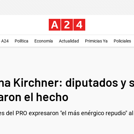
o A24
Política
Economía
Actualidad
Primicias Ya
Policiales
na Kirchner: diputados y 
aron el hecho
s del PRO expresaron "el más enérgico repudio" al