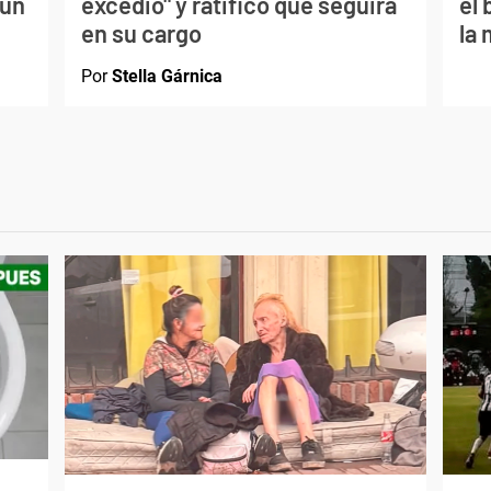
 un
excedió" y ratificó que seguirá
el
en su cargo
la 
Por
Stella Gárnica