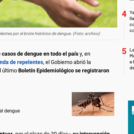
Y
ll
co
co
lentes por el brote histórico de dengue. (Foto: archivo)
L
casos de dengue en todo el país
y, en
Mo
a 
nda de
repelentes
, el Gobierno abrió la
de
l último
Boletín Epidemiológico se registraron
 el dengue
ptuar
-por el plazo de 30 días–
su intervención