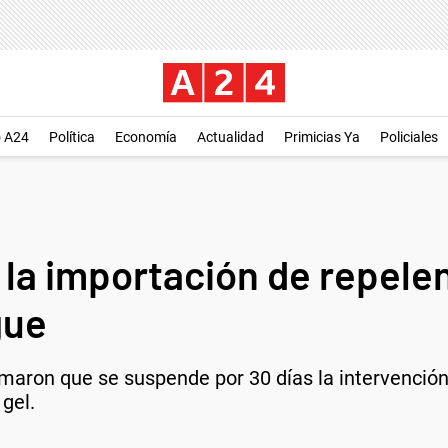
o A24
Política
Economía
Actualidad
Primicias Ya
Policiales
 la importación de repelen
gue
rmaron que se suspende por 30 días la intervenció
 gel.