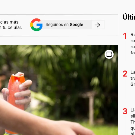
Últ
Ro
ro
r
fa
La
tr
Gr
Li
si
Th
qu
h