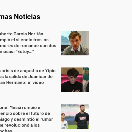
imas Noticias
berto García Moritán
mpió el silencio tras los
umores de romance con dos
mosas: "Estoy..."
 crisis de angustia de Yipio
as la salida de Juanicar de
an Hermano: el video
onel Messi rompió el
lencio sobre el futuro de
iago y desmintió el rumor
e revolucionó a los
inchas