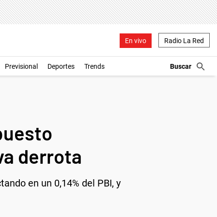
En vivo
Radio La Red
Previsional
Deportes
Trends
puesto
va derrota
tando en un 0,14% del PBI, y