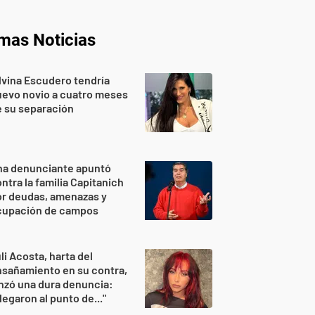
imas Noticias
lvina Escudero tendría
evo novio a cuatro meses
 su separación
na denunciante apuntó
ntra la familia Capitanich
or deudas, amenazas y
cupación de campos
li Acosta, harta del
sañamiento en su contra,
nzó una dura denuncia:
legaron al punto de..."