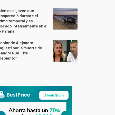
ién es el joven que
sapareció durante el
timo temporal y es
uscado intensamente en el
o Paraná
 dolor de Alejandra
glietti por la muerte de
eandro Rud: "Me
repiento"