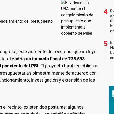
Qu
de
úl
congelamiento del presupuesto
b
rí
El
Ma
Congreso, este aumento de recursos -que incluye
L
ar
ntes-
tendría un impacto fiscal de 735.598
 por ciento del PBI
. El proyecto también obliga al
s presupuestarias bimestralmente de acuerdo con
 funcionamiento, investigación y extensión de las
n el recinto, existen dos posturas: algunos