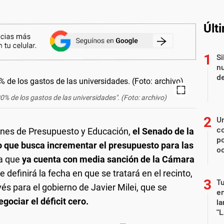
Últ
Si
nu
de
0% de los gastos de las universidades". (Foto: archivo)
U
co
iones de Presupuesto y Educación,
el Senado de la
p
o que busca incrementar el presupuesto para las
o
da que
ya cuenta con media sanción de la Cámara
 definirá la fecha en que se tratará en el recinto,
Tu
és para el gobierno de Javier Milei, que se
en
gociar el déficit cero.
la
"L