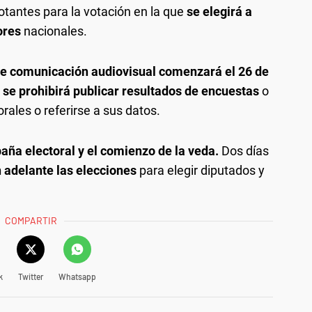
votantes para la votación en la que
se elegirá a
ores
nacionales.
de comunicación audiovisual comenzará el 26 de
 se prohibirá publicar resultados de encuestas
o
rales o referirse a sus datos.
paña electoral y el comienzo de la veda.
Dos días
án adelante las elecciones
para elegir
diputados y
COMPARTIR
k
Twitter
Whatsapp