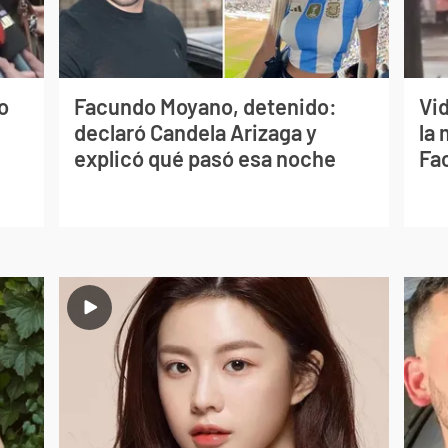
o
Facundo Moyano, detenido:
Vi
declaró Candela Arizaga y
la 
explicó qué pasó esa noche
Fa