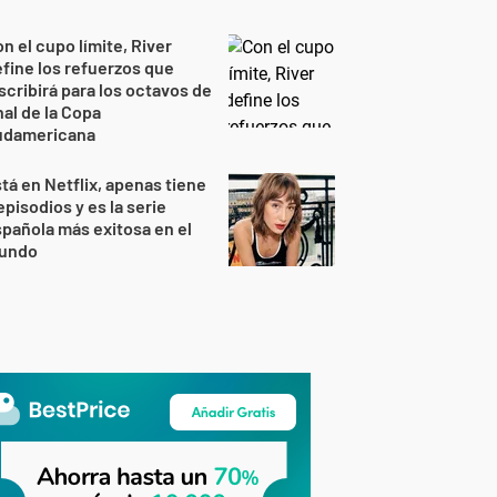
n el cupo límite, River
fine los refuerzos que
scribirá para los octavos de
nal de la Copa
udamericana
tá en Netflix, apenas tiene
episodios y es la serie
pañola más exitosa en el
undo