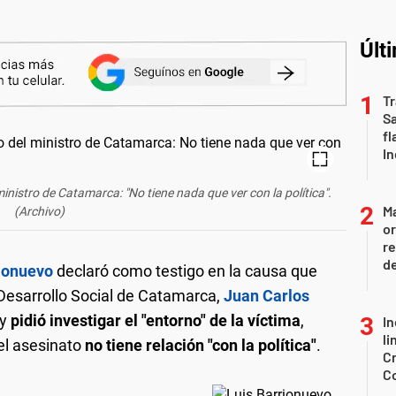
Últ
Tr
S
fl
In
inistro de Catamarca: "No tiene nada que ver con la política".
Ma
(Archivo)
or
re
d
rionuevo
declaró como testigo en la causa que
 Desarrollo Social de Catamarca,
Juan Carlos
 y
pidió investigar el "entorno" de la víctima
,
In
li
 el asesinato
no tiene relación "con la política"
.
Cr
C