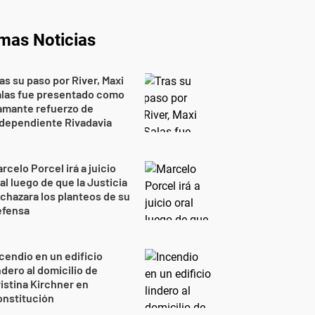
imas Noticias
as su paso por River, Maxi
alas fue presentado como
amante refuerzo de
dependiente Rivadavia
rcelo Porcel irá a juicio
al luego de que la Justicia
chazara los planteos de su
efensa
cendio en un edificio
ndero al domicilio de
istina Kirchner en
onstitución