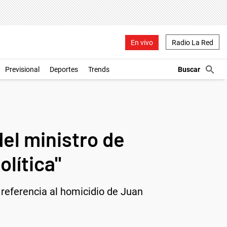
En vivo
Radio La Red
Previsional
Deportes
Trends
del ministro de
lítica"
en referencia al homicidio de Juan