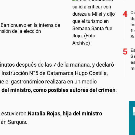
Co
de
in
Barrionuevo en la interna de
fi
sión de la elección
S
Es
6 
es
minutos después de las 7 de la mañana, y declaró
m
e Instrucción N°5 de Catamarca Hugo Costilla,
que el gastronómico realizara en un medio
o del ministro, como posibles autores del crimen
.
o estuvieron
Natalia Rojas, hija del ministro
ván Sarquis.