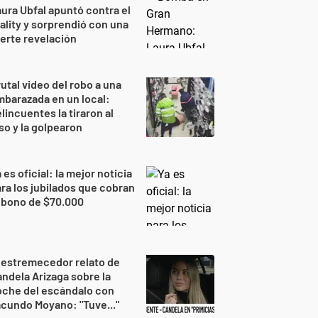
ura Ubfal apuntó contra el
ality y sorprendió con una
erte revelación
utal video del robo a una
barazada en un local:
lincuentes la tiraron al
so y la golpearon
 es oficial: la mejor noticia
ra los jubilados que cobran
 bono de $70.000
 estremecedor relato de
ndela Arizaga sobre la
oche del escándalo con
cundo Moyano: "Tuve..."