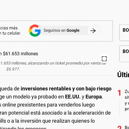
1.653 millones, alcanzando un ticket promedio por venta de
$5.977.
Últ
úsqueda de
inversiones rentables y con bajo riesgo
Zu
rge un modelo ya probado en
EE.UU.
y
Europa
.
si
y 
s online prexistentes para venderlos luego
p
gran potencial está asociado a la aceleraración de
ls o a la inversión que realizan quienes lo
B
izando los procesos.