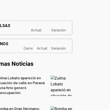
imas Noticias
lma Lobato apareció en
tuación de calle en Paraná
una foto generó
reocupación
omba en Gran Hermano: