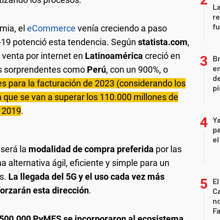
La
re
fu
mia, el
eCommerce
venía creciendo a paso
-19 potenció esta tendencia. Según
statista.com
,
 venta por internet en
Latinoamérica
creció en
Br
em
os sorprendentes como
Perú
, con un 900%, o
de
s para la facturación de 2023 (considerando los
pi
que se van a superar los 110.000 millones de
e 2019
.
Ya
pa
el
será la
modalidad de compra preferida
por las
alternativa ágil, eficiente y simple para un
s.
La llegada del 5G y el uso cada vez más
El
eforzarán esta dirección
.
Ca
n
Fa
 500.000 PyMES se incorporaron al ecosistema