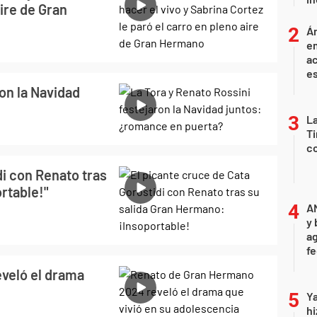
aire de Gran
Án
e
ac
e
on la Navidad
La
Ti
co
di con Renato tras
rtable!"
A
y 
ag
f
veló el drama
Ya
hi