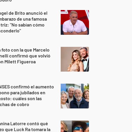
gel de Brito anunció el
mbarazo de una famosa
triz: "No sabían cómo
sconderlo"
 foto con la que Marcelo
nelli confirmó que volvió
n Milett Figueroa
NSES confirmó el aumento
bono para jubilados en
osto: cuáles son las
echas de cobro
nina Latorre contó qué
zo que Luck Ra tomara la