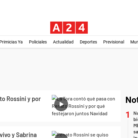
Primicias Ya
Policiales
Actualidad
Deportes
Previsional
Mu
o Rossini y por
Not
No
bi
ME
sa
vivo y Sabrina
i