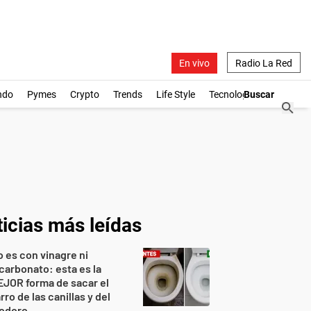
En vivo
Radio La Red
ndo
Pymes
Crypto
Trends
Life Style
Tecnología
icias más leídas
 es con vinagre ni
carbonato: esta es la
JOR forma de sacar el
rro de las canillas y del
nodoro