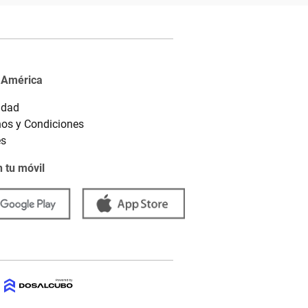
 América
idad
os y Condiciones
es
 tu móvil